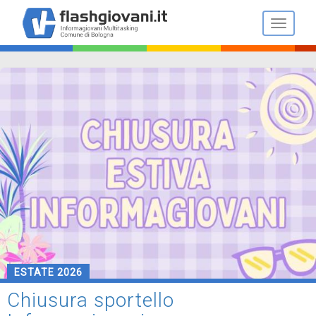
Salta
al
Toggle n
contenuto
principale
ESTATE 2026
Chiusura sportello