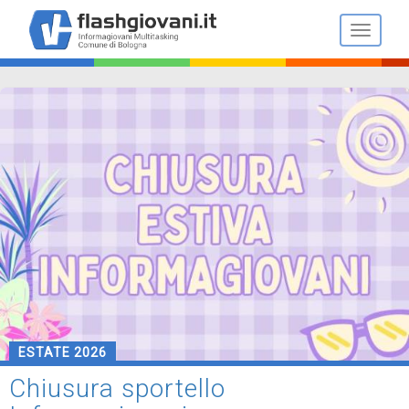
Salta
al
Toggle n
contenuto
principale
ESTATE 2026
Chiusura sportello