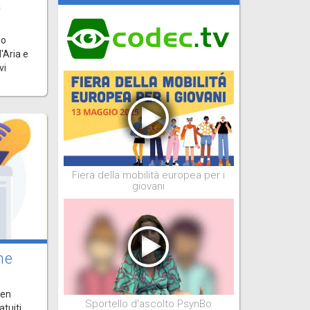
a
Bo
'Aria e
vi
Fiera della mobilità europea per i
giovani
ne
pen
Sportello d'ascolto PsynBo
atuiti