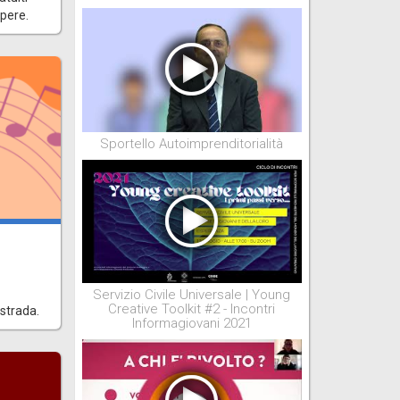
apere.
Sportello Autoimprenditorialità
Servizio Civile Universale | Young
Creative Toolkit #2 - Incontri
 strada.
Informagiovani 2021