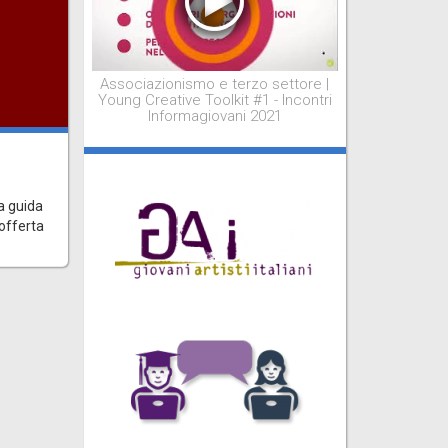
Associazionismo e terzo settore |
Young Creative Toolkit #1 - Incontri
Informagiovani 2021
i
a guida
 offerta