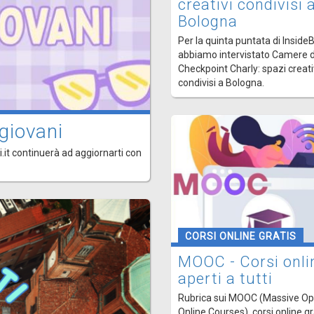
creativi condivisi 
Bologna
Per la quinta puntata di Inside
abbiamo intervistato Camere d
Checkpoint Charly: spazi creati
condivisi a Bologna.
giovani
.it continuerà ad aggiornarti con
CORSI ONLINE GRATIS
MOOC - Corsi onli
aperti a tutti
Rubrica sui MOOC (Massive O
Online Courses), corsi online gr