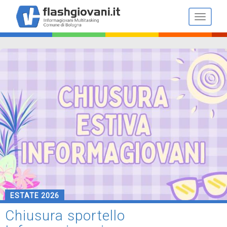
Salta
al
Toggle n
contenuto
principale
ESTATE 2026
Chiusura sportello