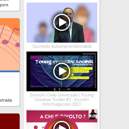
apere.
Sportello Autoimprenditorialità
Servizio Civile Universale | Young
Creative Toolkit #2 - Incontri
 strada.
Informagiovani 2021