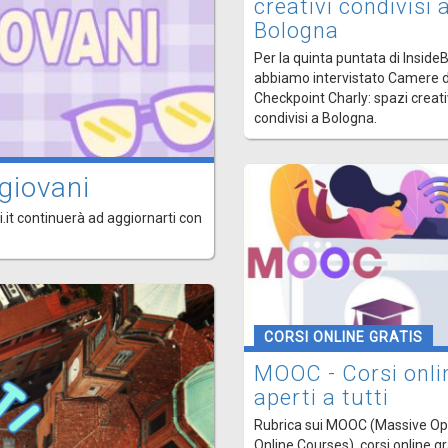
creativi condivisi 
Bologna
Per la quinta puntata di Inside
abbiamo intervistato Camere d
Checkpoint Charly: spazi creati
condivisi a Bologna.
giovani
.it continuerà ad aggiornarti con
CORSI ONLINE GRATIS
MOOC - Corsi onli
aperti a tutti
Rubrica sui MOOC (Massive O
Online Courses), corsi online gr