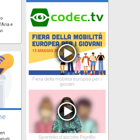
a
Bo
'Aria e
vi
Fiera della mobilità europea per i
giovani
ne
pen
Sportello d'ascolto PsynBo
atuiti