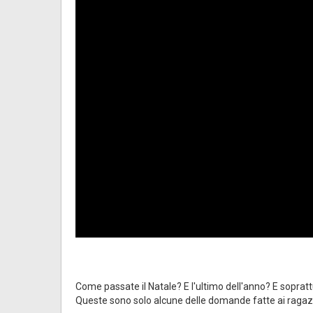
Come passate il Natale? E l'ultimo dell'anno? E soprat
Queste sono solo alcune delle domande fatte ai ragazzi