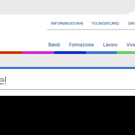
INFORMAGIOVANI
YOUNGERCARD
GI
Navbar
secondaria
Bandi
Formazione
Lavoro
Viv
e!