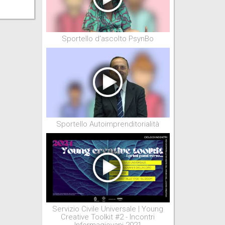
Sportello d'ascolto PsynBo
Sportello Autoimprenditorialità
Servizio Civile Universale | Young
Creative Toolkit #2 - Incontri