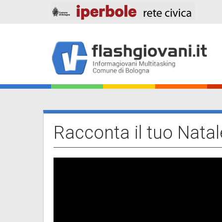
Salta
al
contenuto
principale
Main
navigation
Racconta il tuo Natal