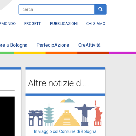
cerca
cerca
RAMONDO
PROGETTI
PUBBLICAZIONI
CHI SIAMO
ere a Bologna
PartecipAzione
CreAttività
Altre notizie di...
In viaggio col Comune di Bologna