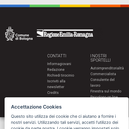
CONTATTI
I NOSTRI
SPORTELLI
Informagiovani
Autoimprenditorialità
Redazione
Commercialista
Richiedi tirocinio
Consulente del
Iscriviti alla
lavoro
newsletter
Finestra sul mondo
Credits
Psicologo on line
PsyinBo
Accettazione Cookies
Tutor on line
Questo sito utilizza dei cookie che ci aiutano a fornire i
nostri servizi. Utilizzando tali servizi, accetti l'utilizzo dei
Servizi per i giovani - Scambi e soggiorni all'estero
Comune di Bologna | Piazza Maggiore 6 - 40124 Bologna
cookie da parte nostra. I cookie verranno impostati solo