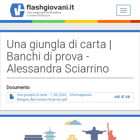
Salta
al
Toggle n
contenuto
principale
Una giungla di carta |
Banchi di prova -
Alessandra Sciarrino
Documento
Una giungla di carta - 7_04_2020 _ Informagiovani
645.47 KB
Bologna_Alessandra Sciarrino.pdf