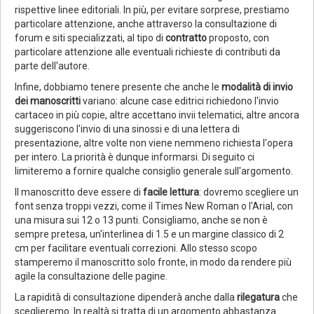
rispettive linee editoriali. In più, per evitare sorprese, prestiamo
particolare attenzione, anche attraverso la consultazione di
forum e siti specializzati, al tipo di
contratto
proposto, con
particolare attenzione alle eventuali richieste di contributi da
parte dell'autore.
Infine, dobbiamo tenere presente che anche le
modalità di invio
dei manoscritti
variano: alcune case editrici richiedono l'invio
cartaceo in più copie, altre accettano invii telematici, altre ancora
suggeriscono l'invio di una sinossi e di una lettera di
presentazione, altre volte non viene nemmeno richiesta l'opera
per intero. La priorità è dunque informarsi. Di seguito ci
limiteremo a fornire qualche consiglio generale sull'argomento.
Il manoscritto deve essere di
facile lettura
: dovremo scegliere un
font senza troppi vezzi, come il Times New Roman o l'Arial, con
una misura sui 12 o 13 punti. Consigliamo, anche se non è
sempre pretesa, un'interlinea di 1.5 e un margine classico di 2
cm per facilitare eventuali correzioni. Allo stesso scopo
stamperemo il manoscritto solo fronte, in modo da rendere più
agile la consultazione delle pagine.
La rapidità di consultazione dipenderà anche dalla
rilegatura
che
sceglieremo. In realtà si tratta di un argomento abbastanza