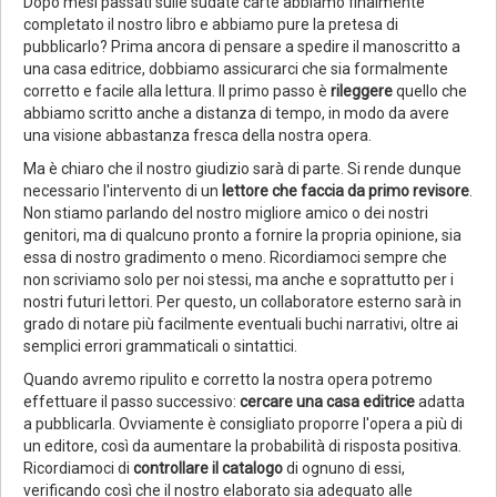
Dopo mesi passati sulle sudate carte abbiamo finalmente
completato il nostro libro e abbiamo pure la pretesa di
pubblicarlo? Prima ancora di pensare a spedire il manoscritto a
una casa editrice, dobbiamo assicurarci che sia formalmente
corretto e facile alla lettura. Il primo passo è
rileggere
quello che
abbiamo scritto anche a distanza di tempo, in modo da avere
una visione abbastanza fresca della nostra opera.
Ma è chiaro che il nostro giudizio sarà di parte. Si rende dunque
necessario l'intervento di un
lettore che faccia da primo revisore
.
Non stiamo parlando del nostro migliore amico o dei nostri
genitori, ma di qualcuno pronto a fornire la propria opinione, sia
essa di nostro gradimento o meno. Ricordiamoci sempre che
non scriviamo solo per noi stessi, ma anche e soprattutto per i
nostri futuri lettori. Per questo, un collaboratore esterno sarà in
grado di notare più facilmente eventuali buchi narrativi, oltre ai
semplici errori grammaticali o sintattici.
Quando avremo ripulito e corretto la nostra opera potremo
effettuare il passo successivo:
cercare una casa editrice
adatta
a pubblicarla. Ovviamente è consigliato proporre l'opera a più di
un editore, così da aumentare la probabilità di risposta positiva.
Ricordiamoci di
controllare il catalogo
di ognuno di essi,
verificando così che il nostro elaborato sia adeguato alle