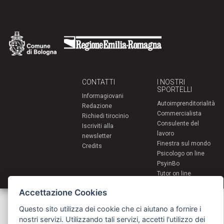
CONTATTI
I NOSTRI
SPORTELLI
Informagiovani
Autoimprenditorialità
Redazione
Commercialista
Richiedi tirocinio
Consulente del
Iscriviti alla
lavoro
newsletter
Finestra sul mondo
Credits
Psicologo on line
PsyinBo
Tutor on line
Accettazione Cookies
Servizi per i giovani - Scambi e soggiorni all'estero
Comune di Bologna | Piazza Maggiore 6 - 40124 Bologna
Questo sito utilizza dei cookie che ci aiutano a fornire i
giovani@comune.bologna.it
nostri servizi. Utilizzando tali servizi, accetti l'utilizzo dei