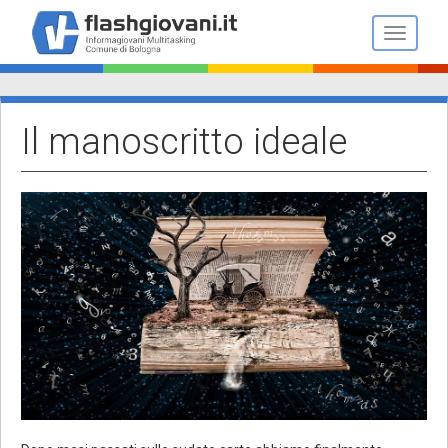
Salta
al
Toggle n
contenuto
principale
Il manoscritto ideale