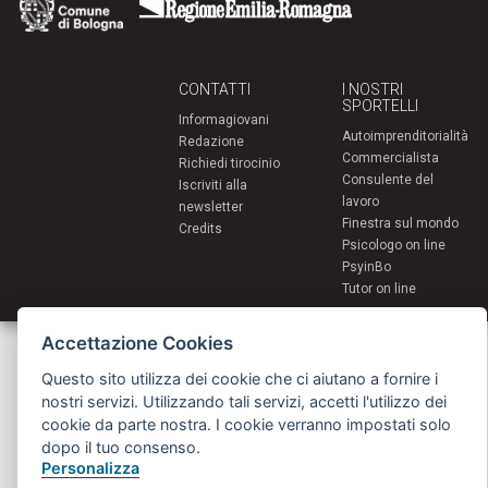
CONTATTI
I NOSTRI
SPORTELLI
Informagiovani
Autoimprenditorialità
Redazione
Commercialista
Richiedi tirocinio
Consulente del
Iscriviti alla
lavoro
newsletter
Finestra sul mondo
Credits
Psicologo on line
PsyinBo
Tutor on line
Accettazione Cookies
Servizi per i giovani - Scambi e soggiorni all'estero
Comune di Bologna | Piazza Maggiore 6 - 40124 Bologna
giovani@comune.bologna.it
Questo sito utilizza dei cookie che ci aiutano a fornire i
nostri servizi. Utilizzando tali servizi, accetti l'utilizzo dei
cookie da parte nostra. I cookie verranno impostati solo
dopo il tuo consenso.
Personalizza