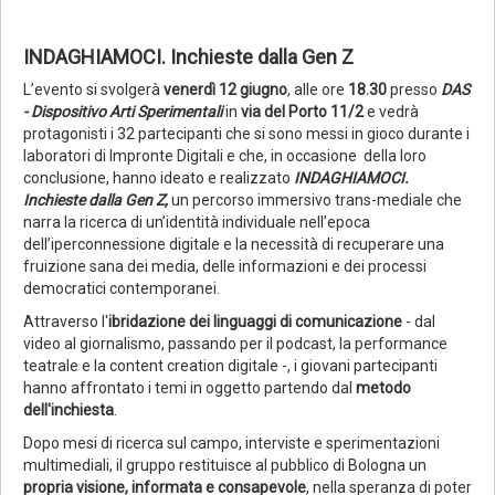
INDAGHIAMOCI. Inchieste dalla Gen Z
L’evento si svolgerà
venerdì 12 giugno
, alle ore
18.30
presso
DAS
- Dispositivo Arti Sperimentali
in
via del Porto 11/2
e vedrà
protagonisti i 32 partecipanti che si sono messi in gioco durante i
laboratori di Impronte Digitali e che, in occasione della loro
conclusione, hanno ideato e realizzato
INDAGHIAMOCI.
Inchieste dalla Gen Z,
un percorso immersivo trans-mediale che
narra la ricerca di un’identità individuale nell’epoca
dell’iperconnessione digitale e la necessità di recuperare una
fruizione sana dei media, delle informazioni e dei processi
democratici contemporanei.
Attraverso l'
ibridazione dei linguaggi di comunicazione
- dal
video al giornalismo, passando per il podcast, la performance
teatrale e la content creation digitale -, i giovani partecipanti
hanno affrontato i temi in oggetto partendo dal
metodo
dell'inchiesta
.
Dopo mesi di ricerca sul campo, interviste e sperimentazioni
multimediali, il gruppo restituisce al pubblico di Bologna un
propria visione, informata e consapevole
, nella speranza di poter