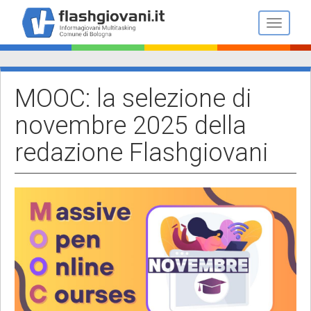
Salta
al
Toggle n
contenuto
principale
MOOC: la selezione di
novembre 2025 della
redazione Flashgiovani