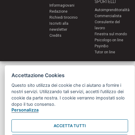
SPORTELLI
Informagiovani
Autoimprenditorialità
Redazione
Commercialista
Richiedi tirocinio
Consulente del
Iscriviti alla
lavoro
newsletter
Finestra sul mondo
Credits
Psicologo on line
PsyinBo
Tutor on line
Servizi per i giovani - Scambi e soggiorni all'estero
Comune di Bologna | Piazza Maggiore 6 - 40124 Bologna
Accettazione Cookies
giovani@comune.bologna.it
Questo sito utilizza dei cookie che ci aiutano a fornire i
nostri servizi. Utilizzando tali servizi, accetti l'utilizzo dei
cookie da parte nostra. I cookie verranno impostati solo
dopo il tuo consenso.
Personalizza
ACCETTA TUTTI