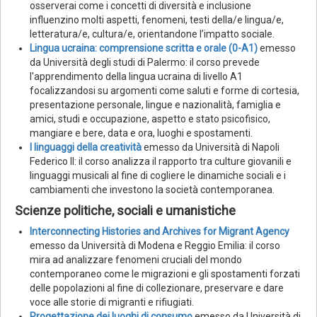
osserverai come i concetti di diversità e inclusione
influenzino molti aspetti, fenomeni, testi della/e lingua/e,
letteratura/e, cultura/e, orientandone l’impatto sociale.
Lingua ucraina: comprensione scritta e orale (0-A1)
emesso
da Università degli studi di Palermo: il corso prevede
l'apprendimento della lingua ucraina di livello A1
focalizzandosi su argomenti come saluti e forme di cortesia,
presentazione personale, lingue e nazionalità, famiglia e
amici, studi e occupazione, aspetto e stato psicofisico,
mangiare e bere, data e ora, luoghi e spostamenti.
I linguaggi della creatività
emesso da Università di Napoli
Federico II: il corso analizza il rapporto tra culture giovanili e
linguaggi musicali al fine di cogliere le dinamiche sociali e i
cambiamenti che investono la società contemporanea.
Scienze politiche, sociali e umanistiche
Interconnecting Histories and Archives for Migrant Agency
emesso da Università di Modena e Reggio Emilia: il corso
mira ad analizzare fenomeni cruciali del mondo
contemporaneo come le migrazioni e gli spostamenti forzati
delle popolazioni al fine di collezionare, preservare e dare
voce alle storie di migranti e rifiugiati.
Progettazione dei luoghi di consumo
emesso da Università di