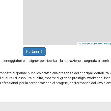
|
-
Leaflet
© Jawg
© OpenStreetMa
Portami là
 sceneggiatori e designer per riportare la narrazione disegnata al centro
oposte al grande pubblico grazie alla presenza dei principali editori itali
culturali di assoluta qualità, mostre di grande prestigio, workshop, incon
 professionali per la presentazione di progetti, performance dal vivo e a