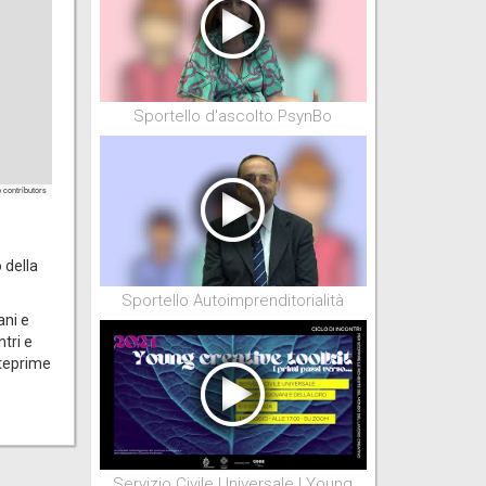
Sportello d'ascolto PsynBo
contributors
p
 della
Sportello Autoimprenditorialità
ani e
tri e
nteprime
Servizio Civile Universale | Young