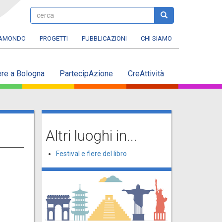
cerca
cerca
RAMONDO
PROGETTI
PUBBLICAZIONI
CHI SIAMO
ere a Bologna
PartecipAzione
CreAttività
Altri luoghi in...
Festival e fiere del libro