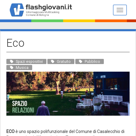
Salta
al
Toggle n
contenuto
principale
Eco
Spazi espositivi
Gratuito
Pubblico
Musica
ECO
è uno spazio polifunzionale del Comune di Casalecchio di