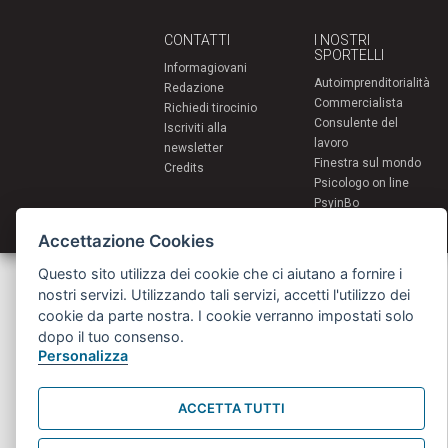
CONTATTI
I NOSTRI
SPORTELLI
Informagiovani
Autoimprenditorialità
Redazione
Commercialista
Richiedi tirocinio
Consulente del
Iscriviti alla
lavoro
newsletter
Finestra sul mondo
Credits
Psicologo on line
PsyinBo
Tutor on line
Accettazione Cookies
Questo sito utilizza dei cookie che ci aiutano a fornire i
Servizi per i giovani - Scambi e soggiorni all'estero
Comune di Bologna | Piazza Maggiore 6 - 40124 Bologna
nostri servizi. Utilizzando tali servizi, accetti l'utilizzo dei
giovani@comune.bologna.it
cookie da parte nostra. I cookie verranno impostati solo
dopo il tuo consenso.
Personalizza
ACCETTA TUTTI