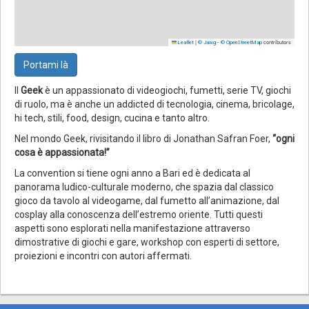
|
-
contributors
Leaflet
© Jawg
© OpenStreetMap
Portami là
Il
Geek
è un appassionato di videogiochi, fumetti, serie TV, giochi
di ruolo, ma è anche un addicted di tecnologia, cinema, bricolage,
hi tech, stili, food, design, cucina e tanto altro.
Nel mondo Geek, rivisitando il libro di Jonathan Safran Foer,
“ogni
cosa è appassionata!”
La convention si tiene ogni anno a Bari ed è dedicata al
panorama ludico-culturale moderno, che spazia dal classico
gioco da tavolo al videogame, dal fumetto all’animazione, dal
cosplay alla conoscenza dell’estremo oriente. Tutti questi
aspetti sono esplorati nella manifestazione attraverso
dimostrative di giochi e gare, workshop con esperti di settore,
proiezioni e incontri con autori affermati.