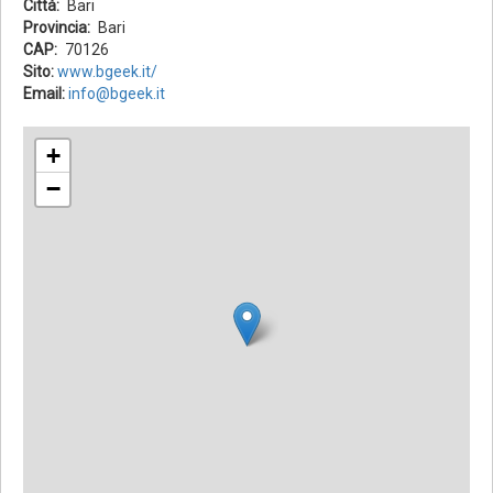
Città
Bari
Provincia
Bari
CAP
70126
Sito:
www.bgeek.it/
Email:
info@bgeek.it
+
−