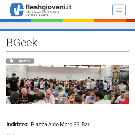
Salta
al
Toggle n
contenuto
principale
BGeek
Fumetto
Indirizzo
Piazza Aldo Moro 33, Bari