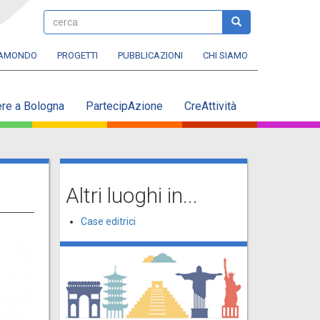
cerca
cerca
RAMONDO
PROGETTI
PUBBLICAZIONI
CHI SIAMO
ere a Bologna
PartecipAzione
CreAttività
Altri luoghi in...
Case editrici