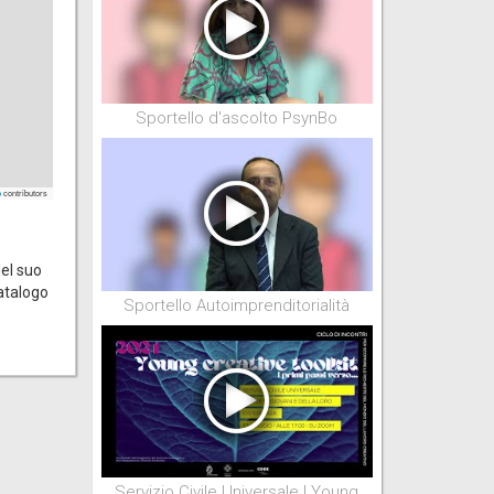
Sportello d'ascolto PsynBo
contributors
p
Nel suo
catalogo
Sportello Autoimprenditorialità
Servizio Civile Universale | Young