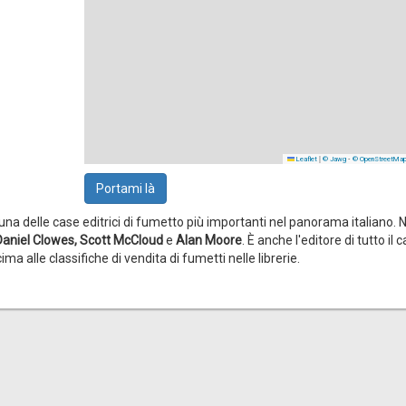
|
-
Leaflet
© Jawg
© OpenStreetMa
Portami là
na delle case editrici di fumetto più importanti nel panorama italiano. 
Daniel Clowes, Scott McCloud
e
Alan Moore
. È anche l'editore di tutto il 
 alle classifiche di vendita di fumetti nelle librerie.