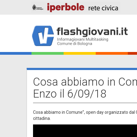
Salta
al
contenuto
principale
Main
navigation
Cosa abbiamo in Com
Enzo il 6/09/18
Cosa abbiamo in Comune”, open day organizzato dal Co
cittadina.