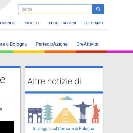
cerca
cerca
RAMONDO
PROGETTI
PUBBLICAZIONI
CHI SIAMO
ere a Bologna
PartecipAzione
CreAttività
Re
Altre notizie di...
va
In viaggio col Comune di Bologna