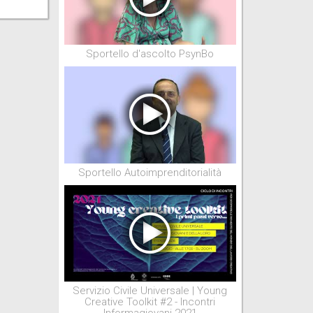
Sportello d'ascolto PsynBo
Sportello Autoimprenditorialità
Servizio Civile Universale | Young
Creative Toolkit #2 - Incontri