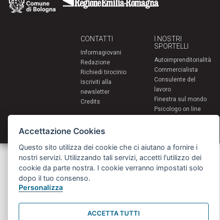
CONTATTI
I NOSTRI
SPORTELLI
Informagiovani
Autoimprenditorialità
Redazione
Commercialista
Richiedi tirocinio
Consulente del
Iscriviti alla
lavoro
newsletter
Finestra sul mondo
Credits
Psicologo on line
PsyinBo
Tutor on line
Accettazione Cookies
Questo sito utilizza dei cookie che ci aiutano a fornire i
Servizi per i giovani - Scambi e soggiorni all'estero
nostri servizi. Utilizzando tali servizi, accetti l'utilizzo dei
Comune di Bologna | Piazza Maggiore 6 - 40124 Bologna
cookie da parte nostra. I cookie verranno impostati solo
giovani@comune.bologna.it
dopo il tuo consenso.
Personalizza
ACCETTA TUTTI