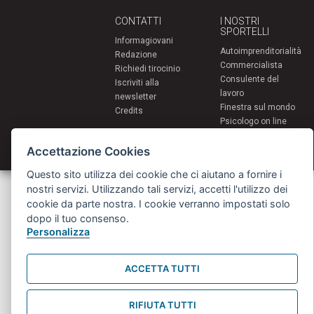
CONTATTI
I NOSTRI
SPORTELLI
Informagiovani
Autoimprenditorialità
Redazione
Commercialista
Richiedi tirocinio
Consulente del
Iscriviti alla
lavoro
newsletter
Finestra sul mondo
Credits
Psicologo on line
PsyinBo
Accettazione Cookies
Tutor on line
Questo sito utilizza dei cookie che ci aiutano a fornire i
Servizi per i giovani - Scambi e soggiorni all'estero
nostri servizi. Utilizzando tali servizi, accetti l'utilizzo dei
Comune di Bologna | Piazza Maggiore 6 - 40124 Bologna
cookie da parte nostra. I cookie verranno impostati solo
giovani@comune.bologna.it
dopo il tuo consenso.
Personalizza
ACCETTA TUTTI
RIFIUTA TUTTI