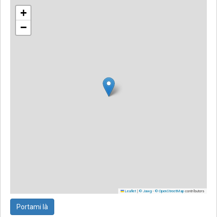
+
−
|
-
contributors
Leaflet
© Jawg
© OpenStreetMap
Portami là