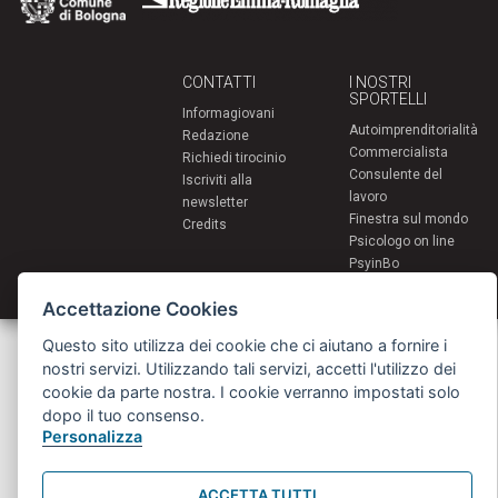
CONTATTI
I NOSTRI
SPORTELLI
Informagiovani
Autoimprenditorialità
Redazione
Commercialista
Richiedi tirocinio
Consulente del
Iscriviti alla
lavoro
newsletter
Finestra sul mondo
Credits
Psicologo on line
PsyinBo
Tutor on line
Accettazione Cookies
Servizi per i giovani - Scambi e soggiorni all'estero
Questo sito utilizza dei cookie che ci aiutano a fornire i
Comune di Bologna | Piazza Maggiore 6 - 40124 Bologna
nostri servizi. Utilizzando tali servizi, accetti l'utilizzo dei
giovani@comune.bologna.it
cookie da parte nostra. I cookie verranno impostati solo
dopo il tuo consenso.
Personalizza
ACCETTA TUTTI