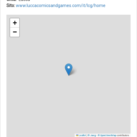
Sito:
www.luccacomicsandgames.com/it/lcg/home
+
−
|
-
contributors
Leaflet
© Jawg
© OpenStreetMap