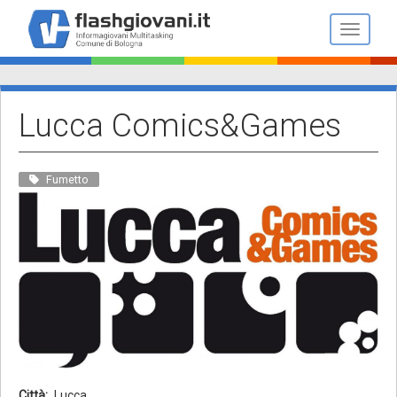
Salta
al
Toggle n
contenuto
principale
Lucca Comics&Games
Fumetto
Città
Lucca