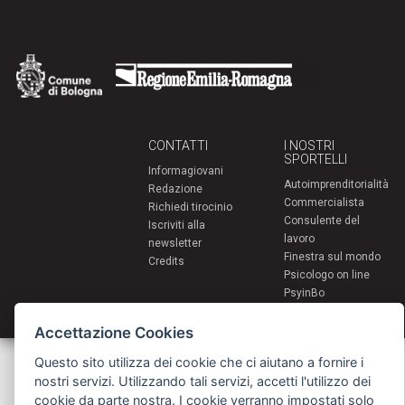
CONTATTI
I NOSTRI
SPORTELLI
Informagiovani
Autoimprenditorialità
Redazione
Commercialista
Richiedi tirocinio
Consulente del
Iscriviti alla
lavoro
newsletter
Finestra sul mondo
Credits
Psicologo on line
PsyinBo
Tutor on line
Accettazione Cookies
Servizi per i giovani - Scambi e soggiorni all'estero
Questo sito utilizza dei cookie che ci aiutano a fornire i
Comune di Bologna | Piazza Maggiore 6 - 40124 Bologna
nostri servizi. Utilizzando tali servizi, accetti l'utilizzo dei
giovani@comune.bologna.it
cookie da parte nostra. I cookie verranno impostati solo