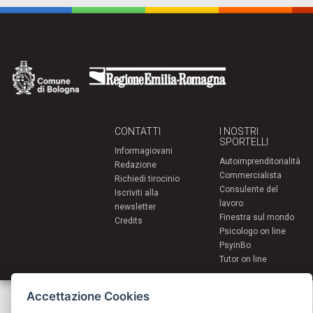
CONTATTI
I NOSTRI
SPORTELLI
Informagiovani
Autoimprenditorialità
Redazione
Commercialista
Richiedi tirocinio
Consulente del
Iscriviti alla
lavoro
newsletter
Finestra sul mondo
Credits
Psicologo on line
PsyinBo
Tutor on line
Servizi per i giovani - Scambi e soggiorni all'estero
Accettazione Cookies
Comune di Bologna | Piazza Maggiore 6 - 40124 Bologna