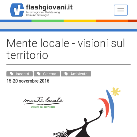
Salta
al
Toggle n
contenuto
principale
Mente locale - visioni sul
territorio
Incontri
Cinema
Ambiente
15-20 novembre 2016