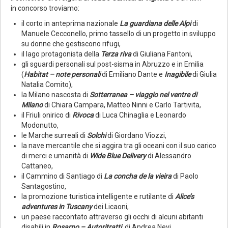
in concorso troviamo:
il corto in anteprima nazionale
La guardiana delle Alpi
di
Manuele Cecconello, primo tassello di un progetto in sviluppo
su donne che gestiscono rifugi,
il lago protagonista della
Terza riva
di Giuliana Fantoni,
gli sguardi personali sul post-sisma in Abruzzo e in Emilia
(
Habitat – note personali
di Emiliano Dante e
Inagibile
di Giulia
Natalia Comito),
la Milano nascosta di
Sotterranea – viaggio nel ventre di
Milano
di Chiara Campara, Matteo Ninni e Carlo Tartivita,
il Friuli onirico di
Rivoca
di Luca Chinaglia e Leonardo
Modonutto,
le Marche surreali di
Solchi
di Giordano Viozzi,
la nave mercantile che si aggira tra gli oceani con il suo carico
di merci e umanità di
Wide Blue Delivery
di Alessandro
Cattaneo,
il Cammino di Santiago di
La concha de la vieira
di Paolo
Santagostino,
la promozione turistica intelligente e rutilante di
Alice’s
adventures in Tuscany
dei Licaoni,
un paese raccontato attraverso gli occhi di alcuni abitanti
disabili in
Rosarno – Autoritratti
, di Andrea Nevi,