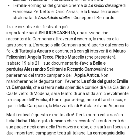
l’Emilia-Romagna del grande cinema di
Le radici dei sogni
di
Francesca Zerbetto e Dario Zanasi, e la bassa ferrarese
stralunata di
Anzul delle stelle
di Giuseppe di Bernardo.
Tra le iniziative del festival la più
importante sarà
#FIDUCIACASERTA,
una sezione che
racconterà la Campania attraverso il cinema, la musica e la
gastronomia. L'omaggio alla Campania sarà aperto dal concerto
folk di
Tartaglia Aneuro
e continuerà con gli interventi di
Mauro
Feliconieri
,
Angela Tecce, Pietro Marcello
(che presenterà
sabato 19 alle 21 il suo documentario-favola
Bella e
perduta
)
Alessandro Scillitani e Riccardo Carnovalini
che
parleranno del tratto campano dell'
Appia Antica.
Non
mancheranno le degustazioni: l'evento
La sfida del gusto: Emilia
vs Campania
, che si terrà nella splendida cornice di Villa Cialdini a
Castelvetro di Modena, sarà teatro di una sfida amichevolmente
tra i sapori dell' Emilia, il Parmigiano-Reggiano e il Lambrusco, e
quelli della Campania, la Mozzarella di Bufala e il vino Asprinio.
Ma il festival è questo e molto altro! Per la prima volta sarà in
Italia
Ridha Tlili,
regista tunisino che racconterà i mutamenti del
suo paese negli anni della Primavera araba, e ci sarà un focus su
due importanti campagne teatrali italiane:
La compagnia della