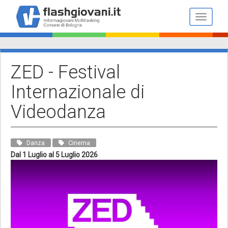
Salta
al
Toggle n
contenuto
principale
ZED - Festival
Internazionale di
Videodanza
Danza
Cinema
Dal 1 Luglio al 5 Luglio 2026