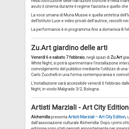
nella costruzione delle narrazioni storiche e nella man
avuto il cinema durante il regime fascista e quello che 
La voce umana di Muna Mussie e quella sintetica dell’IA 
dell’Istituto Luce e video privati dell’autrice, raccolti nei
La performance è in programma fino a domenica 8 febbr
Zu.Art giardino delle arti
Venerdì 6 e sabato 7 febbraio
, negli spazi di
Zu.Art
giar
White Night, si potrà sperimentare l’installazione inter
coinvolgimento del pubblico mediante l'utilizzo di una 
Carlo Zucchelli in una forma contemporanea e coinvo
L'installazione sarà accessibile venerdì 6 febbraio dalle
Night, in vicolo Malgrado 3/2, Bologna.
Artisti Marziali - Art City Edition
Alchemilla
presenta
Artisti Marziali – Art City Edition
,
dall’associazione culturale Alchemilla. Dopo i primi otto
edizione sono stati pensati appositamente per inserirs