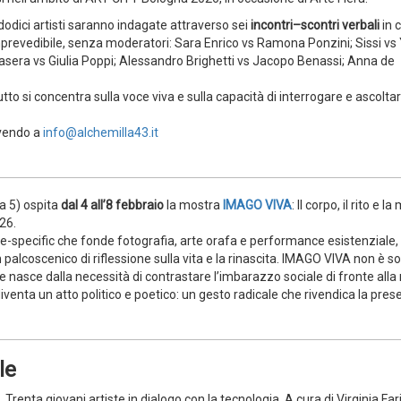
i dodici artisti saranno indagate attraverso sei
incontri–scontri verbali
in 
 imprevedibile, senza moderatori: Sara Enrico vs Ramona Ponzini; Sissi vs 
sera vs Giulia Poppi; Alessandro Brighetti vs Jacopo Benassi; Anna de
tto si concentra sulla voce viva e sulla capacità di interrogare e ascoltare
ivendo a
info@alchemilla43.it
a 5) ospita
dal 4 all’8 febbraio
la mostra
IMAGO VIVA
: Il corpo, il rito e l
26.
te-specific che fonde fotografia, arte orafa e performance esistenziale,
palcoscenico di riflessione sulla vita e la rinascita. IMAGO VIVA non è s
e nasce dalla necessità di contrastare l’imbarazzo sociale di fronte alla
 diventa un atto politico e poetico: un gesto radicale che rivendica la pre
le
.
Trenta giovani artiste in dialogo con la tecnologia. A cura di Virginia Far