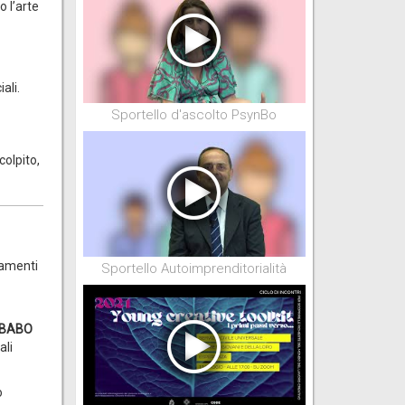
o l’arte
ali.
Sportello d'ascolto PsynBo
colpito,
tamenti
Sportello Autoimprenditorialità
BABO
ali
o