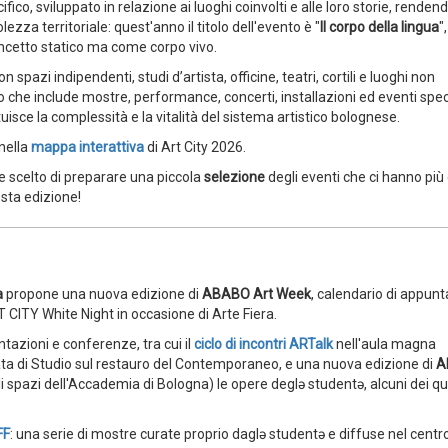
co, sviluppato in relazione ai luoghi coinvolti e alle loro storie, rendend
za territoriale: quest'anno il titolo dell'evento è "
Il corpo della lingua
",
oncetto statico ma come corpo vivo.
 spazi indipendenti, studi d’artista, officine, teatri, cortili e luoghi non
he include mostre, performance, concerti, installazioni ed eventi speci
tuisce la complessità e la vitalità del sistema artistico bolognese.
 nella
mappa interattiva
di Art City 2026.
 scelto di preparare una piccola
selezione
degli eventi che ci hanno più 
esta edizione!
a
propone una nuova edizione di
ABABO Art Week
, calendario di appun
CITY White Night in occasione di Arte Fiera.
azioni e conferenze, tra cui il
ciclo di incontri ARTalk
nell'aula magna
ta di Studio sul restauro del Contemporaneo, e una nuova edizione di
A
i spazi dell'Accademia di Bologna) le opere deglə studentə, alcuni dei qu
FF
: una serie di mostre curate proprio daglə studentə e diffuse nel centr