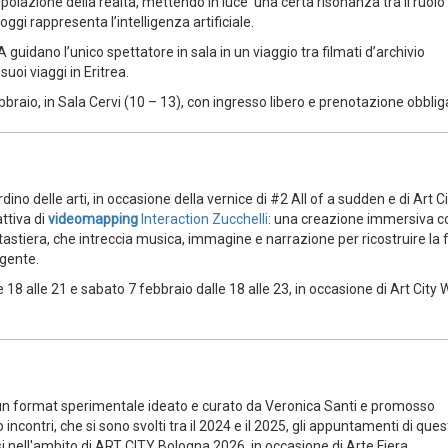
ipolazione della realtà, mettendo in luce una certa risonanza tra il ruolo
oggi rappresenta l’intelligenza artificiale.
guidano l’unico spettatore in sala in un viaggio tra filmati d’archivio
 suoi viaggi in Eritrea.
aio, in Sala Cervi (10 – 13), con ingresso libero e prenotazione obbliga
dino delle arti, in occasione della vernice di #2 All of a sudden e di Art C
attiva di
videomapping
Interaction Zucchelli
: una creazione immersiva co
tastiera, che intreccia musica, immagine e narrazione per ricostruire la f
lgente.
 18 alle 21 e sabato 7 febbraio dalle 18 alle 23, in occasione di Art City 
 un format sperimentale ideato e curato da Veronica Santi e promosso
 incontri, che si sono svolti tra il 2024 e il 2025, gli appuntamenti di que
i nell'ambito di ART CITY Bologna 2026, in occasione di Arte Fiera.