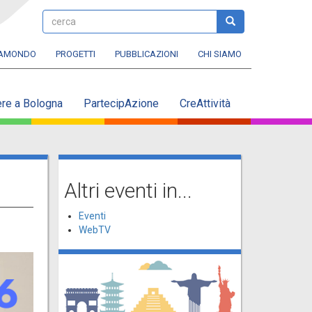
cerca
cerca
RAMONDO
PROGETTI
PUBBLICAZIONI
CHI SIAMO
ere a Bologna
PartecipAzione
CreAttività
Altri eventi in...
Eventi
WebTV