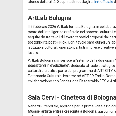
storico della città. Scopri tutti i dettagli al
link ufficiale
d
ArtLab Bologna
Il 5 febbraio 2026
ArtLab
torna a Bologna, in collabora
poste dall’intelligenza artificiale nei processi cultural
seguito da tre tavoli di lavoro tematici proposti dai pa
sostenibilità post-PNRR. Ogni tavolo sarà quindi un labo
istituzioni culturali, operatori, artisti, imprese creativ
lavoro.
ArtLab Bologna si inserisce all’interno della due giorni
“
ecosistemi in evoluzione”
, dedicata al ruolo strategico
culturali e creativi, parte del programma di ART CITY
Patrimonio Culturale, insieme ad ART-ER Emilia-Romagna
collaborazione con Fondazione Fitzcarraldo ETS e Art
Sala Cervi - Cineteca di Bologn
Venerdì 6 febbraio, approda per la prima volta a Bolog
Mussie
,
artista eritrea cresciuta a Bologna
, qui con un