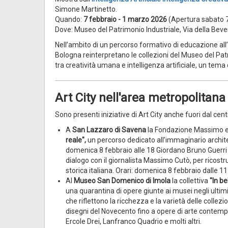
Simone Martinetto.
Quando:
7 febbraio - 1 marzo 2026
(Apertura sabato 7
Dove: Museo del Patrimonio Industriale, Via della Bev
Nell’ambito di un percorso formativo di educazione al
Bologna reinterpretano le collezioni del Museo del Pat
tra creatività umana e intelligenza artificiale, un tem
Art City nell'area metropolitana
Sono presenti iniziative di Art City anche fuori dal ce
A
San Lazzaro di Savena
la Fondazione Massimo e 
reale",
un percorso dedicato all’immaginario archite
domenica 8 febbraio alle 18 Giordano Bruno Guerri pre
dialogo con il giornalista Massimo Cutò, per ricostr
storica italiana. Orari: domenica 8 febbraio dalle 11 
Al
Museo San Domenico di Imola
la collettiva
"In be
una quarantina di opere giunte ai musei negli ultim
che riflettono la ricchezza e la varietà delle collezion
disegni del Novecento fino a opere di arte contempo
Ercole Drei, Lanfranco Quadrio e molti altri.