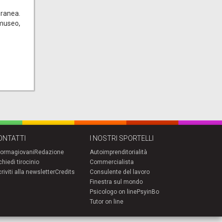
oranea.
 museo,
ONTATTI
I NOSTRI SPORTELLI
formagiovani
Redazione
Autoimprenditorialità
chiedi tirocinio
Commercialista
criviti alla newsletter
Credits
Consulente del lavoro
Finestra sul mondo
Psicologo on line
PsyinBo
Tutor on line