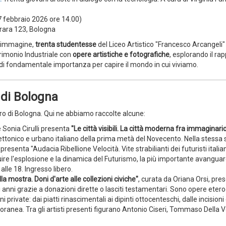
 febbraio 2026 ore 14.00)
erara 123, Bologna
l’immagine,
trenta studentesse
del Liceo Artistico "Francesco Arcangeli" 
rimonio Industriale con
opere artistiche e fotografiche
, esplorando il ra
a di fondamentale importanza per capire il mondo in cui viviamo.
 di Bologna
ntro di Bologna. Qui ne abbiamo raccolte alcune:
Sonia Cirulli presenta
"Le città visibili. La città moderna fra immaginari
ttonico e urbano italiano della prima metà del Novecento. Nella stessa 
senta "Audacia Ribellione Velocità. Vite strabilianti dei futuristi italiani
uire l'esplosione e la dinamica del Futurismo, la più importante avanguar
alle 18. Ingresso libero.
lla mostra. Doni d'arte alle collezioni civiche"
, curata da Oriana Orsi, pre
i anni grazie a donazioni dirette o lasciti testamentari. Sono opere ete
i private: dai piatti rinascimentali ai dipinti ottocenteschi, dalle incisioni
ranea. Tra gli artisti presenti figurano Antonio Ciseri, Tommaso Della V