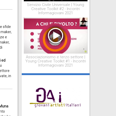
Servizio Civile Universale | Young
Creative Toolkit #2 - Incontri
Informagiovani 2021
e sfide
y maker,
nze e
 maker,
di
Associazionismo e terzo settore |
i ed
Young Creative Toolkit #1 - Incontri
Informagiovani 2021
si
ettore
ate, in
Muna
nto