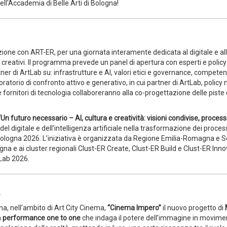
ell'Accademia di Belle Arti di Bologna!
zione con ART-ER, per una giornata interamente dedicata al digitale e all
i e creativi. Il programma prevede un panel di apertura con esperti e polic
rtner di ArtLab su: infrastrutture e AI, valori etici e governance, compete
ratorio di confronto attivo e generativo, in cui partner di ArtLab, policy
e e fornitori di tecnologia collaboreranno alla co-progettazione delle piste 
Un futuro necessario – AI, cultura e creatività: visioni condivise, process
 del digitale e dell’intelligenza artificiale nella trasformazione dei proces
 Bologna 2026. L’iniziativa è organizzata da Regione Emilia-Romagna e S
 e ai cluster regionali Clust-ER Create, Clust-ER Build e Clust-ER Innov
Lab 2026.
a
na, nell’ambito di Art City Cinema,
“Cinema Impero”
il nuovo progetto di
a
performance one to one
che indaga il potere dell’immagine in movime