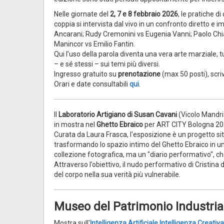
Nelle giornate del
2, 7 e 8 febbraio 2026
, le pratiche d
coppia si intervista dal vivo in un confronto diretto e
Ancarani; Rudy Cremonini vs Eugenia Vanni; Paolo Chia
Manincor vs Emilio Fantin.
Qui l’uso della parola diventa una vera arte marziale, tu
– e sé stessi – sui temi più diversi.
Ingresso gratuito su
prenotazione
(max 50 posti), scr
Orari e date consultabili
qui
.
Il
Laboratorio Artigiano di Susan Cavani
(Vicolo Mandri
in mostra nel
Ghetto Ebraico
per ART CITY Bologna 20
Curata da Laura Frasca, l'esposizione è un progetto si
trasformando lo spazio intimo del Ghetto Ebraico in un 
collezione fotografica, ma un "diario performativo", ch
Attraverso l’obiettivo, il nudo performativo di Cristina
del corpo nella sua verità più vulnerabile.
Museo del Patrimonio Industria
Mostra sull'
Intelligenza Artificiale Intelligenza Creativa