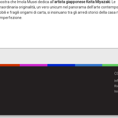
mostra che Imola Musei dedica all’
artista giapponese Keita Miyazaki
. Le
 straordinaria originalità, un vero unicum nel panorama dell’arte contemp
i e fragili origami di carta, si insinuano tra gli arredi storici della casa
’imperfezione.
C
In
Ri
Is