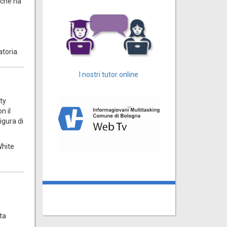
 che ha
toria.
I nostri tutor online
ity
n il
igura di
White
sta