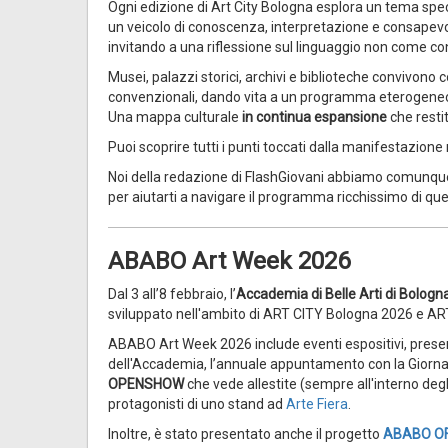
Ogni edizione di Art City Bologna esplora un tema specifi
un veicolo di conoscenza, interpretazione e consapevolez
invitando a una riflessione sul linguaggio non come c
Musei, palazzi storici, archivi e biblioteche convivono con
convenzionali, dando vita a un programma eterogeneo c
Una mappa culturale
in continua espansione
che resti
Puoi scoprire tutti i punti toccati dalla manifestazione
Noi della redazione di FlashGiovani abbiamo comunque
per aiutarti a navigare il programma ricchissimo di qu
ABABO Art Week 2026
Dal 3 all’8 febbraio, l’
Accademia di Belle Arti di Bologn
sviluppato nell'ambito di ART CITY Bologna 2026 e ART 
ABABO Art Week 2026 include eventi espositivi, present
dell'Accademia,
l’annuale appuntamento con la Giorna
OPENSHOW
che vede allestite (sempre all'interno degl
protagonisti di uno stand ad
Arte Fiera
.
Inoltre, è stato presentato anche il progetto
ABABO O