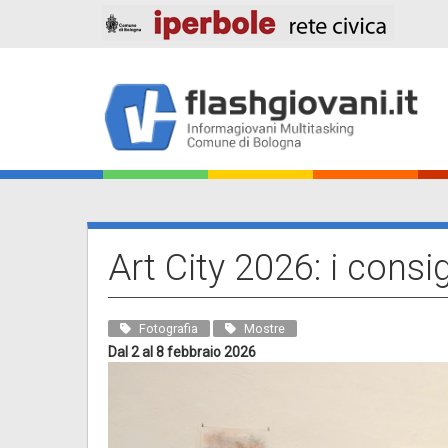
Salta
al
contenuto
principale
Main
navigation
Art City 2026: i consi
Fotografia
Mostre
Dal 2 al 8 febbraio 2026