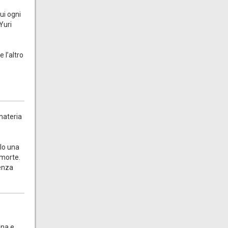
cui ogni
Yuri
 l’altro
a materia
olo una
 morte.
senza
ina e