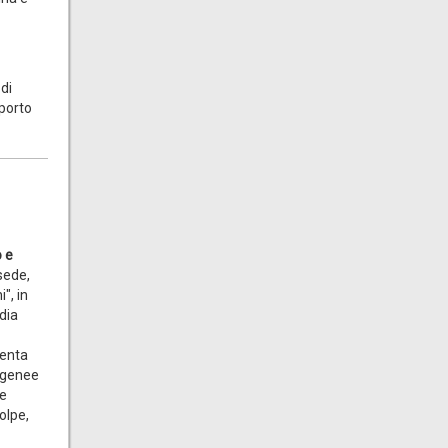
di
pporto
o e
sede,
", in
dia
senta
rogenee
 e
olpe,