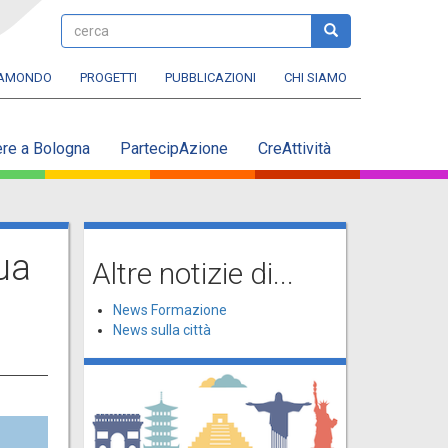
cerca
cerca
RAMONDO
PROGETTI
PUBBLICAZIONI
CHI SIAMO
ere a Bologna
PartecipAzione
CreAttività
ua
Altre notizie di...
News Formazione
News sulla città