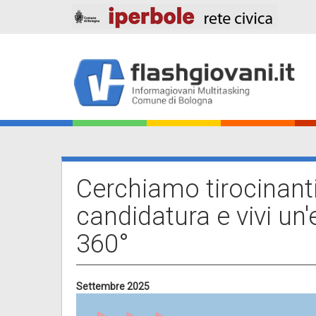
Salta
al
contenuto
principale
Main
navigation
Cerchiamo tirocinanti
candidatura e vivi un
360°
Settembre 2025