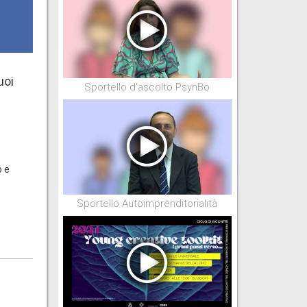
uoi
Sportello d'ascolto PsynBo
o e
Sportello Autoimprenditorialità