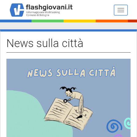
Salta
al
Toggle n
contenuto
principale
News sulla città