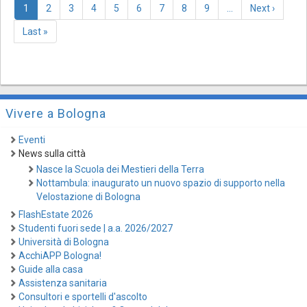
Pagina
1
Page
2
Page
3
Page
4
Page
5
Page
6
Page
7
Page
8
Page
9
…
Pagina
Next ›
attuale
successiva
Last
Last »
page
Vivere a Bologna
Eventi
News sulla città
Nasce la Scuola dei Mestieri della Terra
Nottambula: inaugurato un nuovo spazio di supporto nella
Velostazione di Bologna
FlashEstate 2026
Studenti fuori sede | a.a. 2026/2027
Università di Bologna
AcchiAPP Bologna!
Guide alla casa
Assistenza sanitaria
Consultori e sportelli d'ascolto