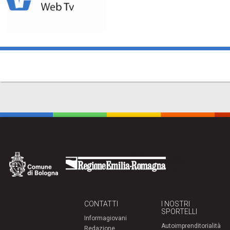
CONTATTI
I NOSTRI
SPORTELLI
Informagiovani
Autoimprenditorialità
Redazione