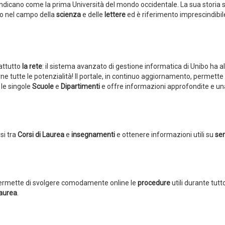
 indicano come la prima Università del mondo occidentale. La sua storia s
no nel campo della
scienza
e delle
lettere
ed è riferimento imprescindibil
rattutto
la rete
: il sistema avanzato di gestione informatica di Unibo ha a
ne tutte le potenzialità! Il portale, in continuo aggiornamento, permette 
 le singole
Scuole
e
Dipartimenti
e offre informazioni approfondite e un
si tra
Corsi di Laurea
e
insegnamenti
e ottenere informazioni utili su
ser
e permette di svolgere comodamente online le
procedure
utili durante tutto
laurea
.