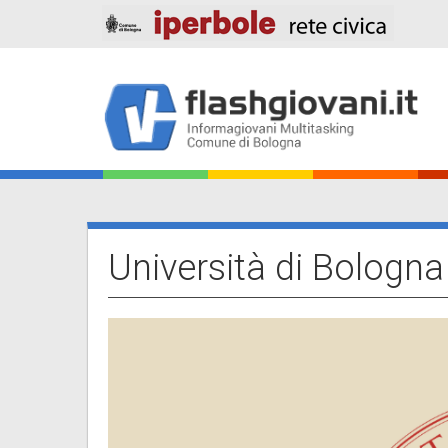
Salta
al
contenuto
principale
Main
navigation
Università di Bologna