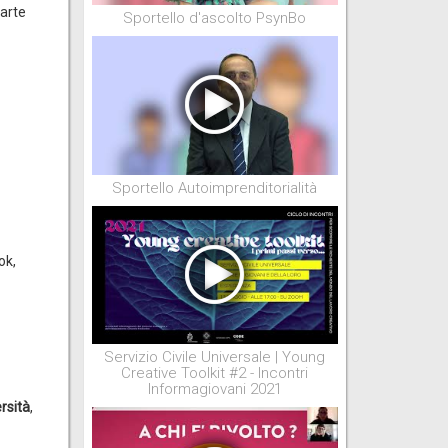
parte
Sportello d'ascolto PsynBo
Sportello Autoimprenditorialità
ok,
Servizio Civile Universale | Young
Creative Toolkit #2 - Incontri
Informagiovani 2021
ersità
,