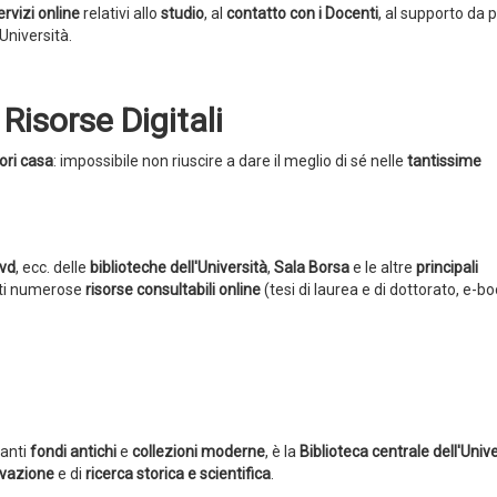
ervizi online
relativi allo
studio
, al
contatto con i Docenti
, al supporto da 
'Università.
Risorse Digitali
ori casa
: impossibile non riuscire a dare il meglio di sé nelle
tantissime
dvd
, ecc. delle
biblioteche dell'Università
,
Sala Borsa
e le altre
principali
nti numerose
risorse consultabili online
(tesi di laurea e di dottorato, e-bo
tanti
fondi antichi
e
collezioni moderne
, è la
Biblioteca centrale dell'Univ
vazione
e di
ricerca storica e scientifica
.