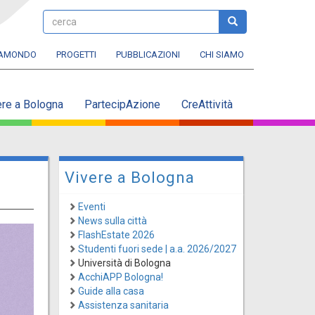
cerca
cerca
RAMONDO
PROGETTI
PUBBLICAZIONI
CHI SIAMO
ere a Bologna
PartecipAzione
CreAttività
Vivere a Bologna
Eventi
News sulla città
FlashEstate 2026
Studenti fuori sede | a.a. 2026/2027
Università di Bologna
AcchiAPP Bologna!
Guide alla casa
Assistenza sanitaria