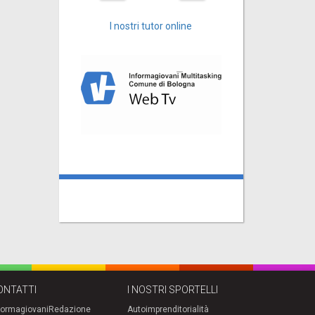
I nostri tutor online
ONTATTI
I NOSTRI SPORTELLI
formagiovani
Redazione
Autoimprenditorialità