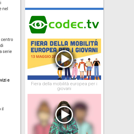
i
e nel
l centro
di
a serie
vizi e
Fiera della mobilità europea per i
giovani
 il