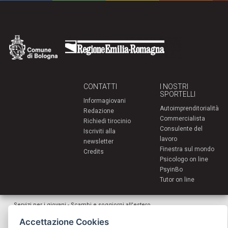
CONTATTI
I NOSTRI
SPORTELLI
Informagiovani
Autoimprenditorialità
Redazione
Commercialista
Richiedi tirocinio
Consulente del
Iscriviti alla
lavoro
newsletter
Finestra sul mondo
Credits
Psicologo on line
PsyinBo
Tutor on line
Servizi per i giovani - Scambi e soggiorni all'estero
Comune di Bologna | Piazza Maggiore 6 - 40124 Bologna
Accettazione Cookies
giovani@comune.bologna.it