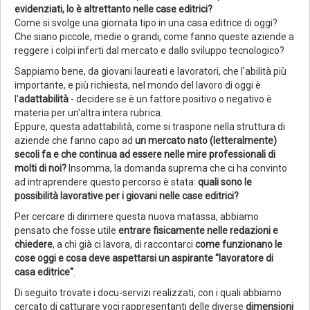
evidenziati, lo è altrettanto nelle case editrici?
Come si svolge una giornata tipo in una casa editrice di oggi?
Che siano piccole, medie o grandi, come fanno queste aziende a
reggere i colpi inferti dal mercato e dallo sviluppo tecnologico?
Sappiamo bene, da giovani laureati e lavoratori, che l'abilità più
importante, e più richiesta, nel mondo del lavoro di oggi è
l'
adattabilità
- decidere se è un fattore positivo o negativo è
materia per un'altra intera rubrica.
Eppure, questa adattabilità, come si traspone nella struttura di
aziende che fanno capo ad
un mercato nato (letteralmente)
secoli fa e che continua ad essere nelle mire professionali di
molti di noi?
Insomma, la domanda suprema che ci ha convinto
ad intraprendere questo percorso è stata:
quali sono le
possibilità lavorative per i giovani nelle case editrici?
Per cercare di dirimere questa nuova matassa, abbiamo
pensato che fosse utile
entrare fisicamente nelle redazioni e
chiedere
, a chi già ci lavora, di raccontarci
come funzionano le
cose oggi e cosa deve aspettarsi un aspirante "lavoratore di
casa editrice"
.
Di seguito trovate i docu-servizi realizzati, con i quali abbiamo
cercato di catturare voci rappresentanti delle diverse
dimensioni