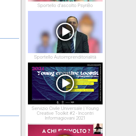
Sportello d'ascolto PsynBo
Sportello Autoimprenditorialità
Servizio Civile Universale | Young
Creative Toolkit #2 - Incontri
Informagiovani 2021