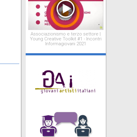
Associazionismo e terzo settore |
Young Creative Toolkit #1 - Incontri
Informagiovani 2021