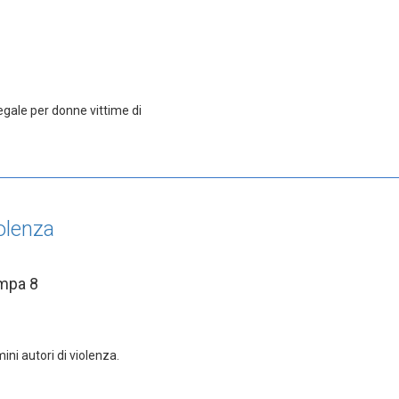
legale per donne vittime di
olenza
ampa 8
i autori di violenza.