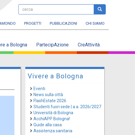
cerca
cerca
RAMONDO
PROGETTI
PUBBLICAZIONI
CHI SIAMO
ere a Bologna
PartecipAzione
CreAttività
Vivere a Bologna
Eventi
News sulla città
FlashEstate 2026
Studenti fuori sede | a.a. 2026/2027
Università di Bologna
AcchiAPP Bologna!
Guide alla casa
Assistenza sanitaria