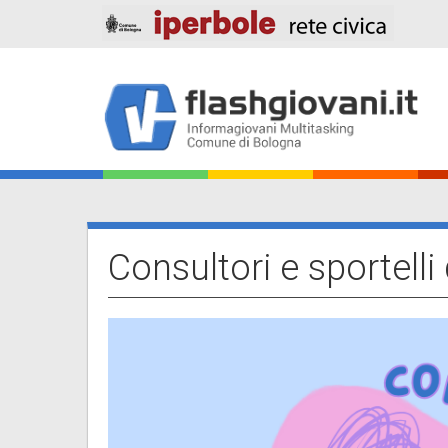
Salta
al
contenuto
principale
Main
navigation
Consultori e sportelli