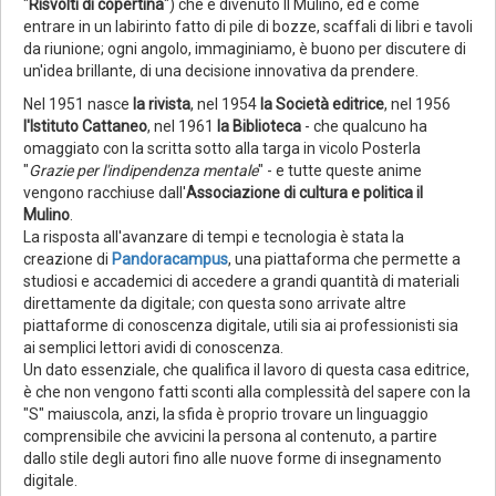
"
Risvolti di copertina
") che è divenuto Il Mulino, ed è come
entrare in un labirinto fatto di pile di bozze, scaffali di libri e tavoli
da riunione; ogni angolo, immaginiamo, è buono per discutere di
un'idea brillante, di una decisione innovativa da prendere.
Nel 1951 nasce
la rivista
, nel 1954
la Società editrice
, nel 1956
l'Istituto Cattaneo
, nel 1961
la Biblioteca
- che qualcuno ha
omaggiato con la scritta sotto alla targa in vicolo Posterla
"
Grazie per l'indipendenza mentale
" - e tutte queste anime
vengono racchiuse dall'
Associazione di cultura e politica il
Mulino
.
La risposta all'avanzare di tempi e tecnologia è stata la
creazione di
Pandoracampus
, una piattaforma che permette a
studiosi e accademici di accedere a grandi quantità di materiali
direttamente da digitale; con questa sono arrivate altre
piattaforme di conoscenza digitale, utili sia ai professionisti sia
ai semplici lettori avidi di conoscenza.
Un dato essenziale, che qualifica il lavoro di questa casa editrice,
è che non vengono fatti sconti alla complessità del sapere con la
"S" maiuscola, anzi, la sfida è proprio trovare un linguaggio
comprensibile che avvicini la persona al contenuto, a partire
dallo stile degli autori fino alle nuove forme di insegnamento
digitale.