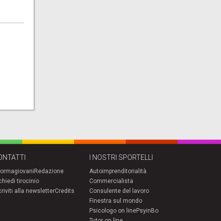
ONTATTI
I NOSTRI SPORTELLI
formagiovani
Redazione
Autoimprenditorialità
chiedi tirocinio
Commercialista
criviti alla newsletter
Credits
Consulente del lavoro
Finestra sul mondo
Psicologo on line
PsyinBo
Tutor on line