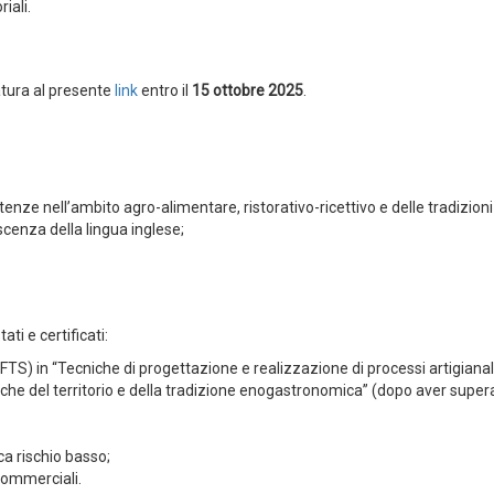
riali.
atura al presente
link
entro il
15 ottobre 2025
.
nze nell’ambito agro-alimentare, ristorativo-ricettivo e delle tradizioni
cenza della lingua inglese;
ati e certificati:
FTS) in “Tecniche di progettazione e realizzazione di processi artigianali
he del territorio e della tradizione enogastronomica” (dopo aver super
a rischio basso;
à commerciali.