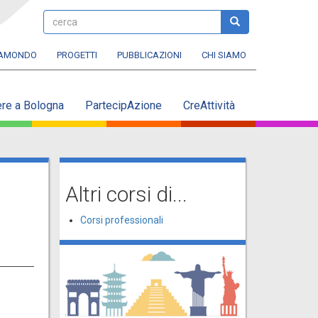
cerca
cerca
RAMONDO
PROGETTI
PUBBLICAZIONI
CHI SIAMO
ere a Bologna
PartecipAzione
CreAttività
Altri corsi di...
Corsi professionali