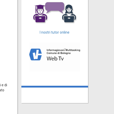
I nostri tutor online
 e di
ato