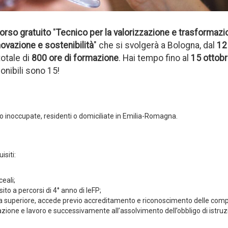
orso gratuito
"
Tecnico per la valorizzazione e trasformazi
nnovazione e sostenibilità
" che si svolgerà a Bologna, dal
12
otale di
800 ore di formazione
. Hai tempo fino al
15 ottob
ponibili sono 15!
 o inoccupate, residenti o domiciliate in Emilia-Romagna.
isiti:
eali;
to a percorsi di 4° anno di IeFP;
ria superiore, accede previo accreditamento e riconoscimento delle co
azione e lavoro e successivamente all’assolvimento dell’obbligo di istruz