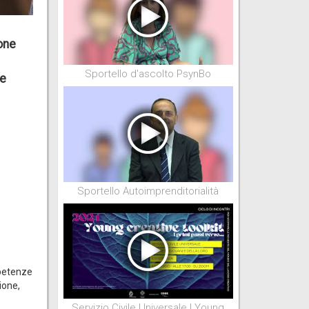
one
Sportello d'ascolto PsynBo
re
Sportello Autoimprenditorialità
mpetenze
ione,
Servizio Civile Universale | Young