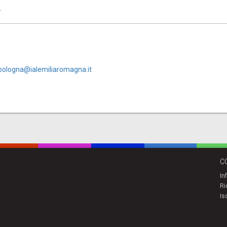
.
ologna@ialemiliaromagna.it
C
In
Ri
Is