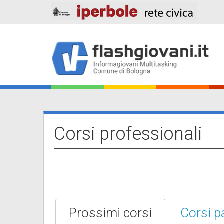
Salta
al
contenuto
principale
Main
navigation
Corsi professionali
Prossimi corsi
Corsi p