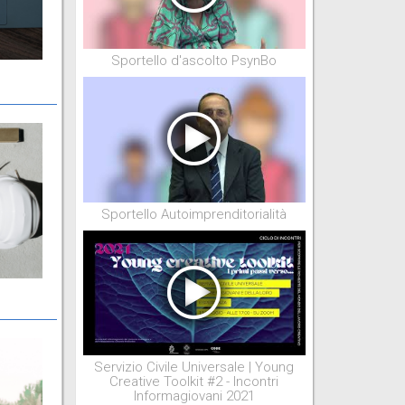
Sportello d'ascolto PsynBo
Sportello Autoimprenditorialità
Servizio Civile Universale | Young
Creative Toolkit #2 - Incontri
Informagiovani 2021