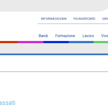
INFORMAGIOVANI
YOUNGERCARD
GI
Navbar
secondaria
Bandi
Formazione
Lavoro
Viv
assati