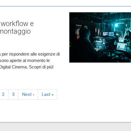
: workflow e
l montaggio
 per rispondere alle esigenze di
: sono aperte al momento le
Digital Cinema. Scopri di più!
ina
Page
2
Page
3
Pagina
Next ›
Last
Last »
ale
successiva
page