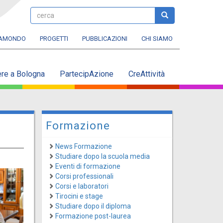
cerca
cerca
RAMONDO
PROGETTI
PUBBLICAZIONI
CHI SIAMO
ere a Bologna
PartecipAzione
CreAttività
Formazione
News Formazione
Studiare dopo la scuola media
Eventi di formazione
Corsi professionali
Corsi e laboratori
Tirocini e stage
Studiare dopo il diploma
Formazione post-laurea