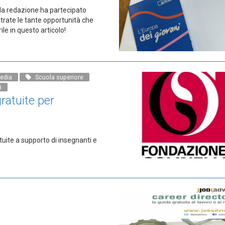
la redazione ha partecipato
ustrate le tante opportunità che
le in questo articolo!
edia
Scuola superiore
i
gratuite per
tuite a supporto di insegnanti e