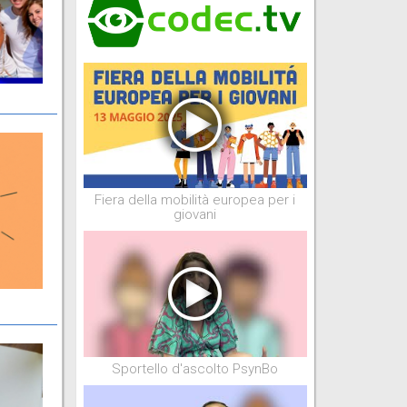
Fiera della mobilità europea per i
giovani
Sportello d'ascolto PsynBo