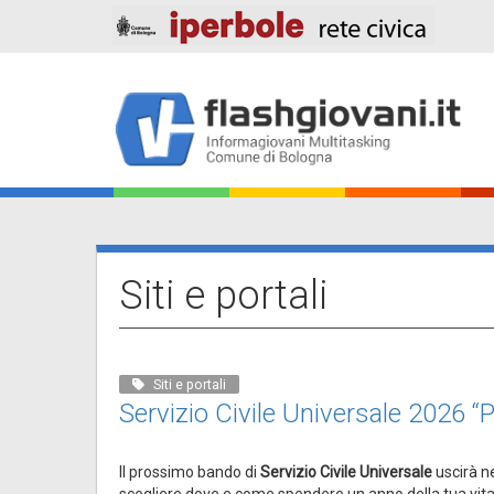
Salta
al
contenuto
principale
Main
navigation
Siti e portali
Siti e portali
Servizio Civile Universale 2026 “
Il prossimo bando di
Servizio Civile Universale
uscirà ne
scegliere dove e come spendere un anno della tua vit