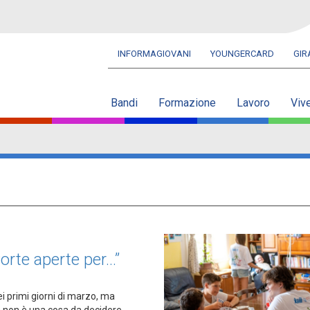
INFORMAGIOVANI
YOUNGERCARD
GI
Navbar
secondaria
Bandi
Formazione
Lavoro
Viv
Porte aperte per…”
i primi giorni di marzo, ma
a non è una cosa da decidere