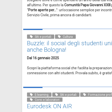
all’ultimo. Per questo la
Comunità Papa Giovanni XXIII
“
Porte aperte per…
”: un’occasione semplice per incontra
Servizio Civile, prima ancora di candidarti.
Siti e portali
Cultura
Buzzle: il social degli studenti un
anche Bologna!
Dal 16 gennaio 2025
Scopri la piattaforma social che facilita la preparazio
connessione con altri studenti. Provala subito, è gratis!
E-learning
Siti e portali
Formazione prof
Corsi e laboratori
Eurodesk ON AIR