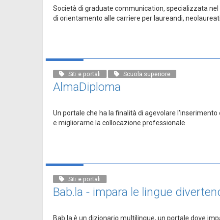
Società di graduate communication, specializzata nel fo
di orientamento alle carriere per laureandi, neolaureat
Siti e portali
Scuola superiore
AlmaDiploma
Un portale che ha la finalità di agevolare l'inserimento
e migliorarne la collocazione professionale
Siti e portali
Bab.la - impara le lingue diverten
Bab.la è un dizionario multilingue, un portale dove impar