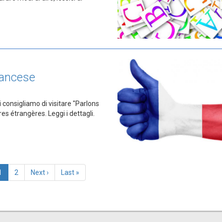
francese
Ti consigliamo di visitare "Parlons
ires étrangères. Leggi i dettagli.
Pagina
1
Page
2
Pagina
Next ›
Last
Last »
attuale
successiva
page