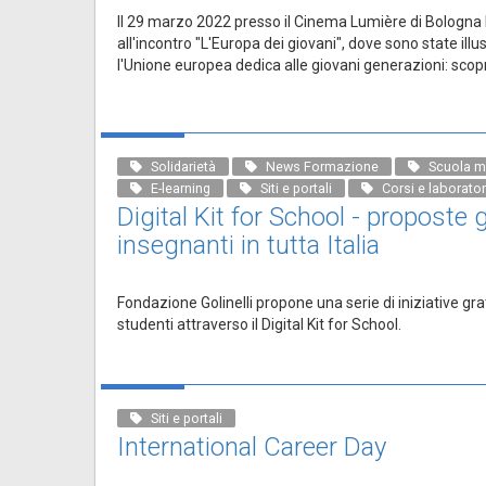
Il 29 marzo 2022 presso il Cinema Lumière di Bologna 
all'incontro "L'Europa dei giovani", dove sono state ill
l'Unione europea dedica alle giovani generazioni: scopri
Solidarietà
News Formazione
Scuola m
E-learning
Siti e portali
Corsi e laborator
Digital Kit for School - proposte 
insegnanti in tutta Italia
Fondazione Golinelli propone una serie di iniziative gra
studenti attraverso il Digital Kit for School.
Siti e portali
International Career Day