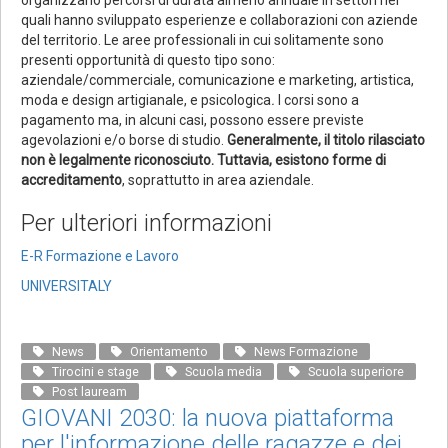
organizzano percorsi di durata almeno annuale in settori nei
quali hanno sviluppato esperienze e collaborazioni con aziende
del territorio. Le aree professionali in cui solitamente sono
presenti opportunità di questo tipo sono:
aziendale/commerciale, comunicazione e marketing, artistica,
moda e design artigianale, e psicologica
.
I corsi sono a
pagamento ma, in alcuni casi, possono essere previste
agevolazioni e/o borse di studio.
Generalmente, il titolo rilasciato
non è legalmente riconosciuto. Tuttavia, esistono forme di
accreditamento
, soprattutto in area aziendale.
Per ulteriori informazioni
E-R Formazione e Lavoro
UNIVERSITALY
News
Orientamento
News Formazione
Tirocini e stage
Scuola media
Scuola superiore
Post lauream
GIOVANI 2030: la nuova piattaforma
per l'informazione delle ragazze e dei