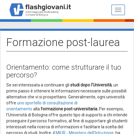
Salta
al
Toggle n
contenuto
principale
Formazione post-laurea
Orientamento: come strutturare il tuo
percorso?
Se sei interessatə a continuare gli
studi dopo l'Università
, un
primo passo è ottenere le informazioni necessarie sulle possibili
alternative che vi si prospettano. Generalmente, ogni università
offre
uno sportello di consultazione di
orientamento
alla
formazione post-universitaria.
Per esempio,
l'Università di Bologna offre questo tipo di supporto a chi intende
proseguire il percorso formativo, al fine di supportare gli studenti
interessati nella ricerca di informazioni e facilitare la scelta del
percorso di studi. Inoltre, il
MIUR - Ministero dell'Istruzione
, ha