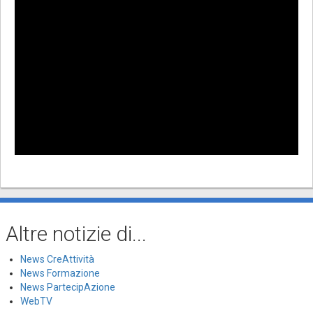
Altre notizie di...
News CreAttività
News Formazione
News PartecipAzione
WebTV