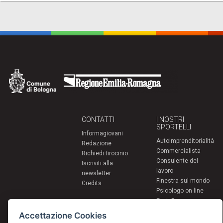
CONTATTI
I NOSTRI
SPORTELLI
Informagiovani
Autoimprenditorialità
Redazione
Commercialista
Richiedi tirocinio
Consulente del
Iscriviti alla
lavoro
newsletter
Finestra sul mondo
Credits
Psicologo on line
PsyinBo
Tutor on line
Accettazione Cookies