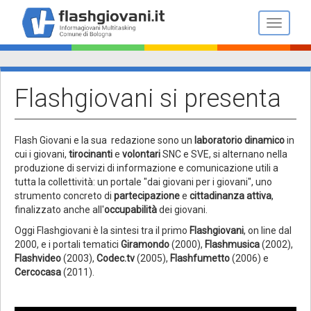
Salta
al
Toggle n
contenuto
principale
Flashgiovani si presenta
Flash Giovani e la sua redazione
sono un
laboratorio dinamico
in
cui i giovani,
tirocinanti
e
volontari
SNC e SVE, si alternano nella
produzione di servizi di informazione e comunicazione utili a
tutta la collettività: un portale "dai giovani per i giovani", uno
strumento concreto di
partecipazione
e
cittadinanza attiva
,
finalizzato anche all'
occupabilità
dei giovani.
Oggi Flashgiovani è la sintesi tra il primo
Flashgiovani
, on line dal
2000, e i portali tematici
Giramondo
(2000),
Flashmusica
(2002),
Flashvideo
(2003),
Codec.tv
(2005),
Flashfumetto
(2006) e
Cercocasa
(2011).