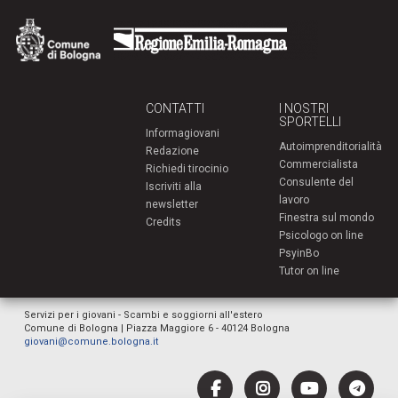
CONTATTI
I NOSTRI
SPORTELLI
Informagiovani
Autoimprenditorialità
Redazione
Commercialista
Richiedi tirocinio
Consulente del
Iscriviti alla
lavoro
newsletter
Finestra sul mondo
Credits
Psicologo on line
PsyinBo
Tutor on line
Servizi per i giovani - Scambi e soggiorni all'estero
Comune di Bologna | Piazza Maggiore 6 - 40124 Bologna
giovani@comune.bologna.it