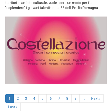
territori in ambito culturale, vuole ssere un modo per far
"risplendere" i giovani talenti under 35 dell' Emilia Romagna.
Paginazione
Pagina
1
Page
2
Page
3
Page
4
Page
5
Page
6
Page
7
Page
8
Page
9
…
Pagina
Next ›
attuale
successiva
Last
Last »
page