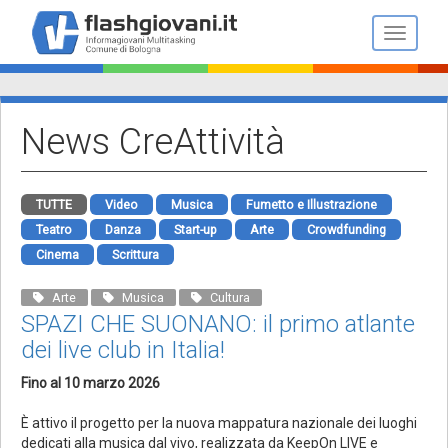
Salta
al
Toggle n
contenuto
principale
News CreAttività
TUTTE
Video
Musica
Fumetto e Illustrazione
Teatro
Danza
Start-up
Arte
Crowdfunding
Cinema
Scrittura
Arte
Musica
Cultura
SPAZI CHE SUONANO: il primo atlante
dei live club in Italia!
Fino al 10 marzo 2026
È attivo il progetto per la nuova mappatura nazionale dei luoghi
dedicati alla musica dal vivo, realizzata da KeepOn LIVE e