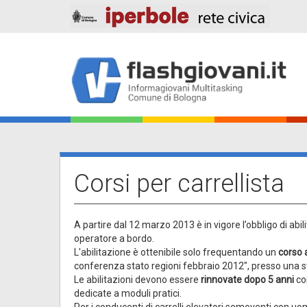
Salta
al
contenuto
principale
Main
navigation
Corsi per carrellista
A partire dal 12 marzo 2013 è in vigore l’obbligo di abili
operatore a bordo.
L'abilitazione è ottenibile solo frequentando un
corso
conferenza stato regioni febbraio 2012", presso una s
Le abilitazioni devono essere
rinnovate dopo 5 anni
co
dedicate a moduli pratici.
Per i conducenti di carrelli elevatori semoventi con uo