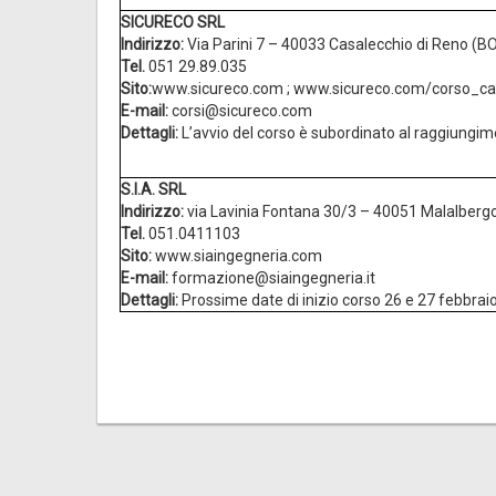
SICURECO SRL
Indirizzo:
Via Parini 7 – 40033 Casalecchio di Reno (B
Tel.
051 29.89.035
Sito:
www.sicureco.com ; www.sicureco.com/corso_car
E-mail:
corsi@sicureco.com
Dettagli:
L’avvio del corso è subordinato al raggiungim
S.I.A. SRL
Indirizzo:
via Lavinia Fontana 30/3 – 40051 Malalberg
Tel.
051.0411103
Sito:
www.siaingegneria.com
E-mail:
formazione@siaingegneria.it
Dettagli:
Prossime date di inizio corso 26 e 27 febbrai