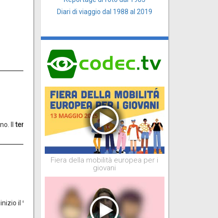
Diari di viaggio dal 1988 al 2019
o. Il
termine ultimo
per la
presentazione
della
domanda di iscrizione è 
Fiera della mobilità europea per i
giovani
nizio il
9 ottobre 2015
.