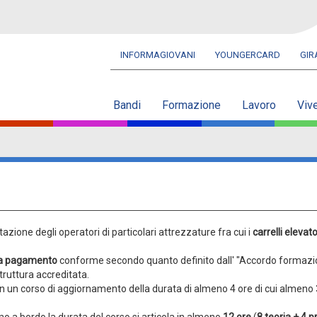
INFORMAGIOVANI
YOUNGERCARD
GI
Navbar
secondaria
Bandi
Formazione
Lavoro
Viv
tazione degli operatori di particolari attrezzature fra cui i
carrelli elevato
 a pagamento
conforme secondo quanto definito dall' "Accordo formaz
truttura accreditata.
n un corso di aggiornamento della durata di almeno 4 ore di cui almeno 
mo a bordo la durata del corso si articola in almeno
12 ore
(
8 teoria + 4 p