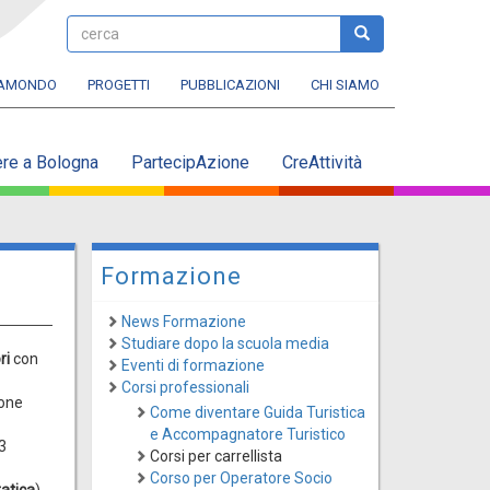
cerca
cerca
RAMONDO
PROGETTI
PUBBLICAZIONI
CHI SIAMO
ere a Bologna
PartecipAzione
CreAttività
Formazione
News Formazione
Studiare dopo la scuola media
ri
con
Eventi di formazione
Corsi professionali
ione
Come diventare Guida Turistica
e Accompagnatore Turistico
3
Corsi per carrellista
Corso per Operatore Socio
ratica
)