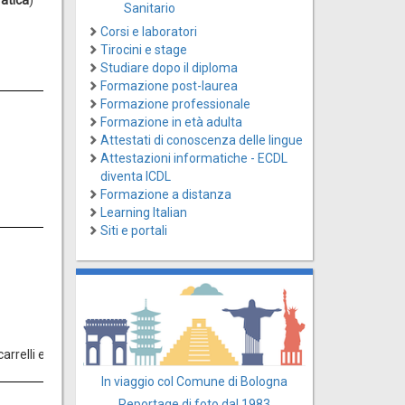
Sanitario
Corsi e laboratori
Tirocini e stage
Studiare dopo il diploma
Formazione post-laurea
Formazione professionale
Formazione in età adulta
Attestati di conoscenza delle lingue
Attestazioni informatiche - ECDL
diventa ICDL
Formazione a distanza
Learning Italian
Siti e portali
di carrelli elevatori. Tale autorizzazione è di competenza del Responsabile
In viaggio col Comune di Bologna
Reportage di foto dal 1983