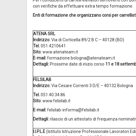
con verifiche da effettuare extra tempo formazione.
Enti di formazione che organizzano corsi per carrellis
ATENA SRL
Indirizzo:
Via di Corticella 89/2 B C – 40128 (BO)
Tel.
051.4210641
Sito:
www.atenateam.it
E-mail:
formazione.bologna@atenateam.it
Dettagli:
Prossime date di inizio corso
11 e 18 settem
FELSILAB
Indirizzo:
Via Cesare Correnti 3 D/E – 40132 Bologna
Tel.
051.40.34.86
Sito:
www.felsilab.it
E-mail:
felsilab-informa@felsilab.it
Dettagli:
rilascio di un attestato di frequenza nominativ
I.I.P.L.E
(Istituto Istruzione Professionale Lavoratori Edi