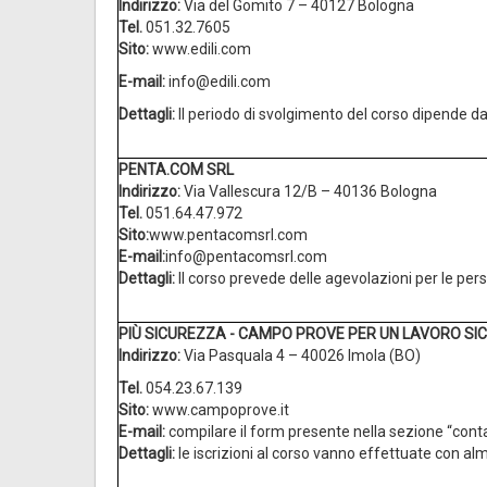
Indirizzo:
Via del Gomito 7 – 40127 Bologna
Tel.
051.32.7605
Sito:
www.edili.com
E-mail:
info@edili.com
Dettagli:
Il periodo di svolgimento del corso dipende d
PENTA.COM SRL
Indirizzo:
Via Vallescura 12/B – 40136 Bologna
Tel.
051.64.47.972
Sito:
www.pentacomsrl.com
E-mail:
info@pentacomsrl.com
Dettagli:
Il corso prevede delle agevolazioni per le pe
PIÙ SICUREZZA - CAMPO PROVE PER UN LAVORO SI
Indirizzo:
Via Pasquala 4 – 40026 Imola (BO)
Tel.
054.23.67.139
Sito:
www.campoprove.it
E-mail:
compilare il form presente nella sezione “conta
Dettagli:
le iscrizioni al corso vanno effettuate con alme