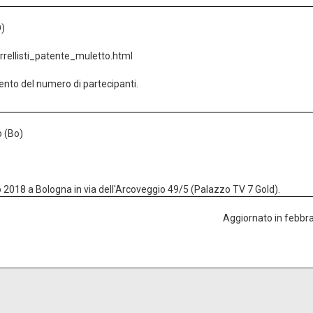
O)
rellisti_patente_muletto.html
ento del numero di partecipanti.
o (Bo)
o 2018 a Bologna in via dell'Arcoveggio 49/5 (Palazzo TV 7 Gold).
Aggiornato in febbr