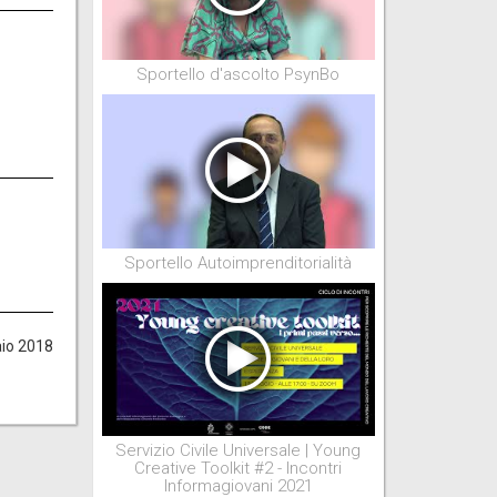
Sportello d'ascolto PsynBo
Sportello Autoimprenditorialità
aio 2018
Servizio Civile Universale | Young
Creative Toolkit #2 - Incontri
Informagiovani 2021