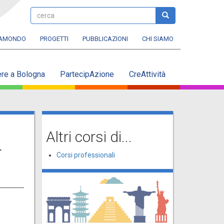
cerca
cerca
RAMONDO
PROGETTI
PUBBLICAZIONI
CHI SIAMO
ere a Bologna
PartecipAzione
CreAttività
Altri corsi di...
r
Corsi professionali