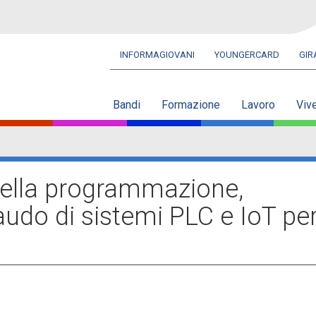
INFORMAGIOVANI
YOUNGERCARD
GI
Navbar
secondaria
Bandi
Formazione
Lavoro
Viv
della programmazione,
audo di sistemi PLC e IoT pe