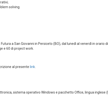
rativi;
oblem solving.
 Futura a San Giovanni in Persiceto (BO), dal lunedì al venerdì in orario d
ge e 60 di project work.
crizione al presente
link
.
ettronica, sistema operativo Windows e pacchetto Office, lingua inglese (l