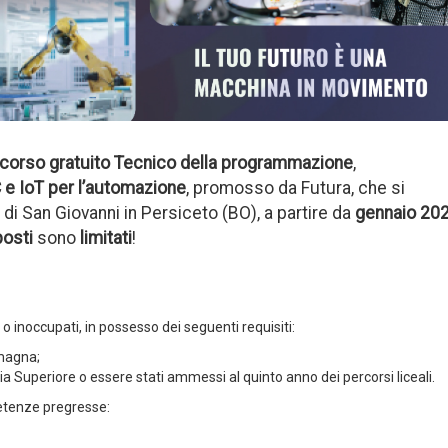
corso gratuito Tecnico della programmazione
,
 e IoT per l’automazione
, promosso da Futura, che si
i San Giovanni in Persiceto (BO), a partire da
gennaio 20
posti
sono
limitati
!
 o inoccupati, in possesso dei seguenti requisiti:
omagna;
a Superiore o essere stati ammessi al quinto anno dei percorsi liceali.
etenze pregresse: