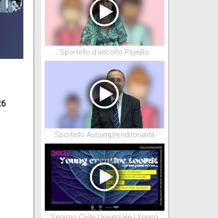
Sportello d'ascolto PsynBo
26
Sportello Autoimprenditorialità
Servizio Civile Universale | Young