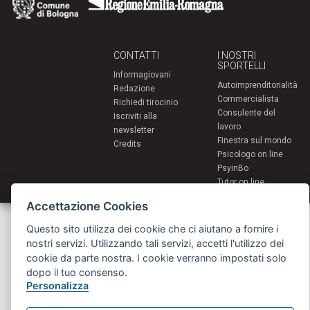
CONTATTI
I NOSTRI
SPORTELLI
Informagiovani
Autoimprenditorialità
Redazione
Commercialista
Richiedi tirocinio
Consulente del
Iscriviti alla
lavoro
newsletter
Finestra sul mondo
Credits
Psicologo on line
PsyinBo
Tutor on line
Accettazione Cookies
Servizi per i giovani - Scambi e soggiorni all'estero
Comune di Bologna | Piazza Maggiore 6 - 40124 Bologna
Questo sito utilizza dei cookie che ci aiutano a fornire i
giovani@comune.bologna.it
nostri servizi. Utilizzando tali servizi, accetti l'utilizzo dei
cookie da parte nostra. I cookie verranno impostati solo
dopo il tuo consenso.
Personalizza