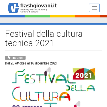
Salta
al
Toggle n
contenuto
principale
Festival della cultura
tecnica 2021
Incontri
Dal 20 ottobre al 16 dicembre 2021