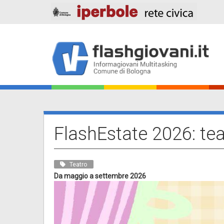
Salta
al
contenuto
principale
Main
navigation
FlashEstate 2026: te
Teatro
Da maggio a settembre 2026