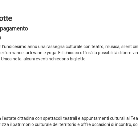
otte
 a pagamento
a
 per l’undicesimo anno una rassegna culturale con teatro, musica, silent c
formance, arti varie e yoga. E il chiosco offrirà la possibilità di bere vi
 Unica nota: alcuni eventi richiedono biglietto.
estate cittadina con spettacoli teatrali e appuntamenti culturali al Tea
a il patrimonio culturale del territorio e offre occasioni di incontro, s