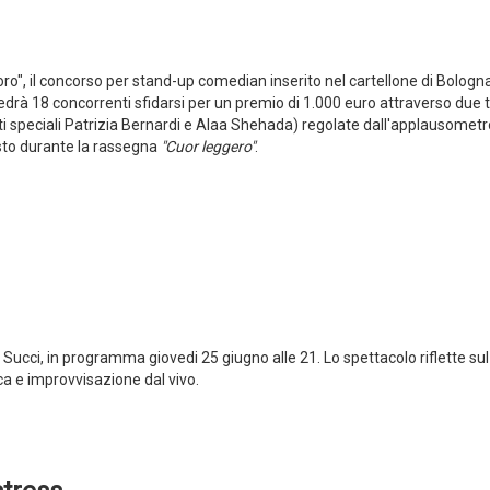
d'oro", il concorso per stand-up comedian inserito nel cartellone di Bologn
edrà
18 concorrenti sfidarsi per un premio di 1.000 euro attraverso due 
ti speciali Patrizia Bernardi e Alaa Shehada) regolate dall'applausometr
gosto durante la rassegna
"Cuor leggero"
.
 Succi, in programma giovedi 25 giugno alle 21. Lo spettacolo riflette sul
a e improvvisazione dal vivo.