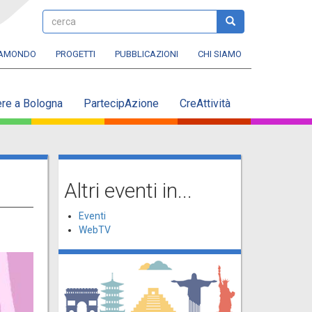
cerca
cerca
RAMONDO
PROGETTI
PUBBLICAZIONI
CHI SIAMO
ere a Bologna
PartecipAzione
CreAttività
Altri eventi in...
Eventi
WebTV