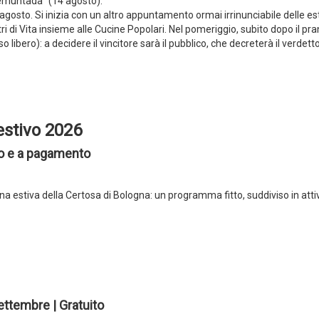
Remuntada” (14 agosto).
agosto. Si inizia con un altro appuntamento ormai irrinunciabile delle es
i di Vita insieme alle Cucine Popolari. Nel pomeriggio, subito dopo il pra
so libero): a decidere il vincitore sarà il pubblico, che decreterà il verdetto
estivo 2026
to e a pagamento
gna estiva della Certosa di Bologna: un programma fitto, suddiviso in attiv
Settembre | Gratuito