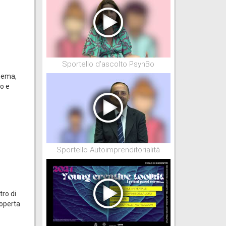
Sportello d'ascolto PsynBo
inema,
no e
Sportello Autoimprenditorialità
tro di
coperta