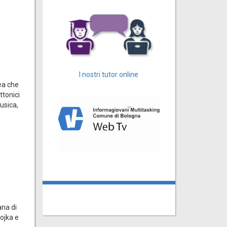
I nostri tutor online
nea che
ttonici
usica,
ana di
rojka e