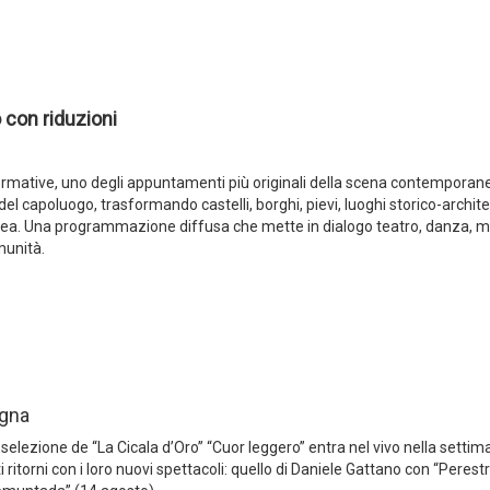
 con riduzioni
performative, uno degli appuntamenti più originali della scena contempora
el capoluogo, trasformando castelli, borghi, pievi, luoghi storico-archite
nea. Una programmazione diffusa che mette in dialogo teatro, danza, m
munità.
ogna
 selezione de “La Cicala d’Oro” “Cuor leggero” entra nel vivo nella settim
ritorni con i loro nuovi spettacoli: quello di Daniele Gattano con “Perest