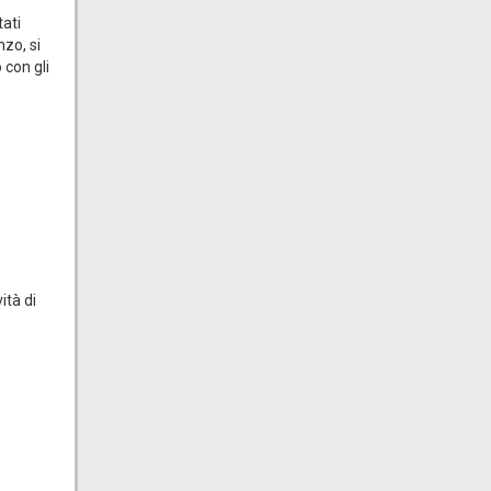
tati
nzo, si
 con gli
ità di