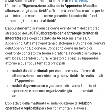
a Marzabotto, all’interno della cornice di
INTRO Festival
.
L'incontro
"Rigenerazione culturale in Appennino: Modelli e
alleanze per gli spazi ibridi"
, affronterà una sfida cruciale per le
aree interne e montane: come garantire la sostenibilità nel
tempo degli spazi culturali ibridi?
L'appuntamento si inserisce come evento “off” del percorso
strategico del
LaSTI (Laboratorio per le Strategie territoriali
integrate)
ed è co-progettato da ART-ER insieme a BIS
Appennino, Città metropolitana di Bologna e Unione dei Comuni
dell’Appennino Bolognese. Concepito come un tavolo di
confronto concreto tra teoria e pratiche, l'incontro si rivolge a
enti locali, operatori culturali e gestori di spazi, sviluppandosi
attorno a due focus tematici principali:
modelli di reti territoriali
: per esplorare nuove forme di
collaborazione e scambio tra gli spazi ibridi e le realtà locali
dell’Appennino.
modelli di governance e gestione
: attraverso l’analisi di
esperienze e approcci organizzativi già sperimentati sul
campo.
L'obiettivo della mattinata è l'individuazione di
soluzioni
operative e replicabili
per i territori montani. I lavori si