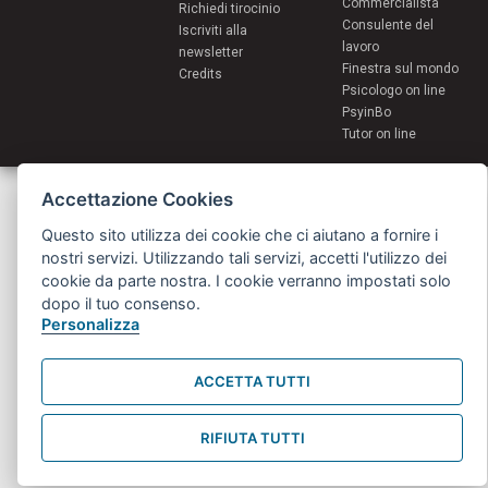
Commercialista
Richiedi tirocinio
Consulente del
Iscriviti alla
lavoro
newsletter
Finestra sul mondo
Credits
Psicologo on line
PsyinBo
Tutor on line
Servizi per i giovani - Scambi e soggiorni all'estero
Accettazione Cookies
Comune di Bologna | Piazza Maggiore 6 - 40124 Bologna
giovani@comune.bologna.it
Questo sito utilizza dei cookie che ci aiutano a fornire i
nostri servizi. Utilizzando tali servizi, accetti l'utilizzo dei
cookie da parte nostra. I cookie verranno impostati solo
dopo il tuo consenso.
Personalizza
ACCETTA TUTTI
RIFIUTA TUTTI