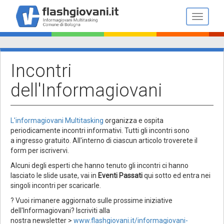
Salta
al
Toggle n
contenuto
principale
Incontri
dell'Informagiovani
L'informagiovani Multitasking
organizza e ospita
periodicamente incontri informativi. Tutti gli incontri sono
a ingresso gratuito. All'interno di ciascun articolo troverete il
form per iscrivervi.
Alcuni degli esperti che hanno tenuto gli incontri ci hanno
lasciato le slide usate, vai in
Eventi Passati
qui sotto ed entra nei
singoli incontri per scaricarle.
? Vuoi rimanere aggiornato sulle prossime iniziative
dell'Informagiovani? Iscriviti alla
nostra newsletter >
www.flashgiovani.it/informagiovani-