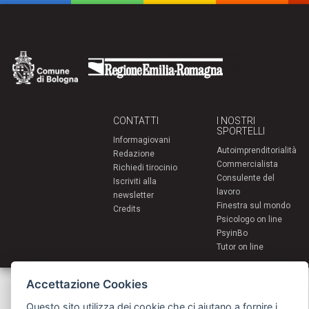
CONTATTI
I NOSTRI
SPORTELLI
Informagiovani
Autoimprenditorialità
Redazione
Commercialista
Richiedi tirocinio
Consulente del
Iscriviti alla
lavoro
newsletter
Finestra sul mondo
Credits
Psicologo on line
PsyinBo
Tutor on line
Servizi per i giovani - Scambi e soggiorni all'estero
Accettazione Cookies
Comune di Bologna | Piazza Maggiore 6 - 40124 Bologna
giovani@comune.bologna.it
Questo sito utilizza dei cookie che ci aiutano a fornire i