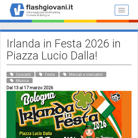
Salta
al
Toggle n
contenuto
principale
Irlanda in Festa 2026 in
Piazza Lucio Dalla!
Concerti
Feste
Mercati e mercatini
Musica
Dal 13 al 17 marzo 2026