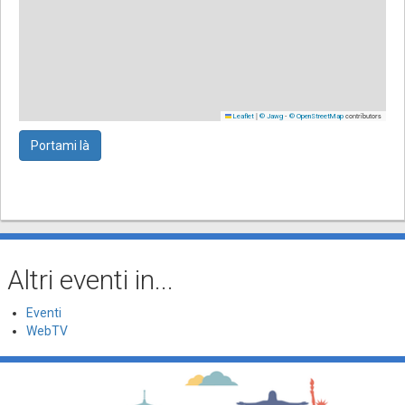
|
-
contributors
Leaflet
© Jawg
© OpenStreetMap
Portami là
Altri eventi in...
Eventi
WebTV