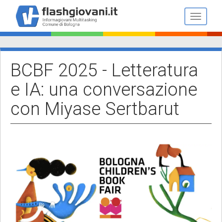
Salta
al
Toggle n
contenuto
principale
BCBF 2025 - Letteratura
e IA: una conversazione
con Miyase Sertbarut