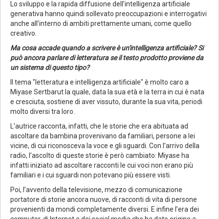
Lo sviluppo e la rapida diffusione dell’intelligenza artificiale
generativa hanno quindi sollevato preoccupazioni e interrogativi
anche all’interno di ambiti prettamente umani, come quello
creativo.
Ma cosa accade quando a scrivere è un'intelligenza artificiale? Si
può ancora parlare di letteratura se il testo prodotto proviene da
un sistema di questo tipo?
Il tema "letteratura e intelligenza artificiale" è molto caro a
Miyase Sertbarut la quale, data la sua età e la terra in cui è nata
e cresciuta, sostiene di aver vissuto, durante la sua vita, periodi
molto diversi tra loro.
L'autrice racconta, infatti, che le storie che era abituata ad
ascoltare da bambina provenivano da familiari, persone a lei
vicine, di cui riconosceva la voce e gli sguardi. Con l’arrivo della
radio, l’ascolto di queste storie è però cambiato: Miyase ha
infatti iniziato ad ascoltare racconti le cui voci non erano più
familiari e i cui sguardi non potevano più essere visti.
Poi, l’avvento della televisione, mezzo di comunicazione
portatore di storie ancora nuove, di racconti di vita di persone
provenienti da mondi completamente diversi. E infine l’era dei
computer, di Internet e dei social media che ha dato origine a