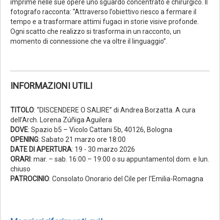
imprime nelle sue opere uno sguardo concentrato e chirurgico. Il
fotografo racconta: “Attraverso l’obiettivo riesco a fermare il
tempo e a trasformare attimi fugaci in storie visive profonde.
Ogni scatto che realizzo si trasforma in un racconto, un
momento di connessione che va oltre il linguaggio”.
INFORMAZIONI UTILI
TITOLO
: “DISCENDERE O SALIRE” di Andrea Borzatta. A cura
dell’Arch. Lorena Zúñiga Aguilera
DOVE
: Spazio b5 – Vicolo Cattani 5b, 40126, Bologna
OPENING
: Sabato 21 marzo ore 18:00
DATE DI APERTURA
: 19 - 30 marzo 2026
ORARI
: mar. – sab. 16:00 – 19:00 o su appuntamento| dom. e lun.
chiuso
PATROCINIO
: Consolato Onorario del Cile per l'Emilia-Romagna