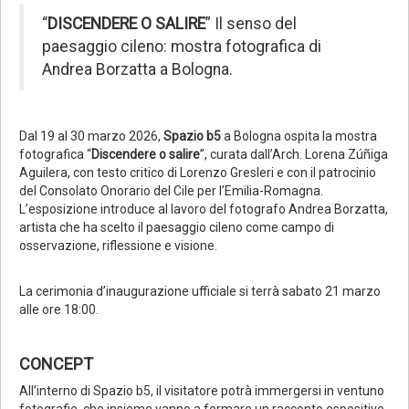
“
DISCENDERE O SALIRE
” Il senso del
paesaggio cileno: mostra fotografica di
Andrea Borzatta a Bologna.
Dal 19 al 30 marzo 2026,
Spazio b5
a Bologna ospita la mostra
fotografica “
Discendere o salire
”, curata dall’Arch. Lorena Zúñiga
Aguilera, con testo critico di Lorenzo Gresleri e con il patrocinio
del Consolato Onorario del Cile per l’Emilia-Romagna.
L’esposizione introduce al lavoro del fotografo Andrea Borzatta,
artista che ha scelto il paesaggio cileno come campo di
osservazione, riflessione e visione.
La cerimonia d’inaugurazione ufficiale si terrà sabato 21 marzo
alle ore 18:00.
CONCEPT
All’interno di Spazio b5, il visitatore potrà immergersi in ventuno
fotografie, che insieme vanno a formare un racconto espositivo