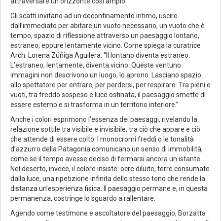
attraversare un orizzonte così ampio”.
Gli scatti invitano ad un deconfinamento intimo, uscire
dall’immediato per abitare un vuoto necessario, un vuoto che è
tempo, spazio di riflessione attraverso un paesaggio lontano,
estraneo, eppure lentamente vicino. Come spiega la curatrice
Arch. Lorena Zúñiga Aguilera: “Il lontano diventa estraneo.
L’estraneo, lentamente, diventa vicino. Queste ventuno
immagini non descrivono un luogo, lo aprono. Lasciano spazio
allo spettatore per entrare, per perdersi, per respirare. Tra pieni e
vuoti, tra freddo sospeso e luce ostinata, il paesaggio smette di
essere esterno e si trasforma in un territorio interiore.”
Anche i colori esprimono l’essenza dei paesaggi, rivelando la
relazione sottile tra visibile e invisibile, tra ciò che appare e ciò
che attende di essere colto. I monocromi freddi o le tonalità
d’azzurro della Patagonia comunicano un senso di immobilità,
come se il tempo avesse deciso di fermarsi ancora un istante.
Nel deserto, invece, il colore insiste: ocre diluite, terre consumate
dalla luce, una ripetizione infinita dello stesso tono che rende la
distanza un’esperienza fisica. Il paesaggio permane e, in questa
permanenza, costringe lo sguardo a rallentare.
Agendo come testimone e ascoltatore del paesaggio, Borzatta