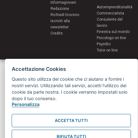
Informagiovani
Autoimprenditorialità
Redazione
Commercialista
Richiedi tirocinio
Consulente del
Iscriviti alla
lavoro
newsletter
Finestra sul mondo
Credits
Psicologo on line
PsyinBo
Tutor on line
Servizi per i giovani - Scambi e soggiorni all'estero
Accettazione Cookies
Comune di Bologna | Piazza Maggiore 6 - 40124 Bologna
giovani@comune.bologna.it
Questo sito utilizza dei cookie che ci aiutano a fornire i
nostri servizi. Utilizzando tali servizi, accetti l'utilizzo dei
cookie da parte nostra. I cookie verranno impostati solo
dopo il tuo consenso.
Personalizza
ACCETTA TUTTI
RIFIUTA TUTTI