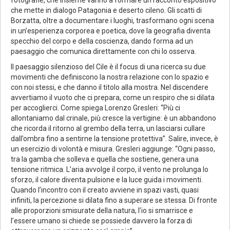
che mette in dialogo Patagonia e deserto cileno. Gli scatti di
Borzatta, oltre a documentare i luoghi, trasformano ogni scena
in un’esperienza corporea e poetica, dove la geografia diventa
specchio del corpo e della coscienza, dando forma ad un
paesaggio che comunica direttamente con chi lo osserva.
Il paesaggio silenzioso del Cile è il focus di una ricerca su due
movimenti che definiscono la nostra relazione con lo spazio e
con noi stessi, e che danno il titolo alla mostra. Nel discendere
avvertiamo il vuoto che ci prepara, come un respiro che si dilata
per accoglierci. Come spiega Lorenzo Gresleri: “Più ci
allontaniamo dal crinale, più cresce la vertigine: è un abbandono
che ricorda il ritorno al grembo della terra, un lasciarsi cullare
dall’ombra fino a sentirne la tensione protettiva”. Salire, invece, è
un esercizio di volontà e misura. Gresleri aggiunge: “Ogni passo,
tra la gamba che solleva e quella che sostiene, genera una
tensione ritmica. L’aria avvolge il corpo, il vento ne prolunga lo
sforzo, il calore diventa pulsione e la luce guida i movimenti.
Quando l’incontro con il creato avviene in spazi vasti, quasi
infiniti, la percezione si dilata fino a superare se stessa. Di fronte
alle proporzioni smisurate della natura, l’io si smarrisce e
l’essere umano si chiede se possiede davvero la forza di