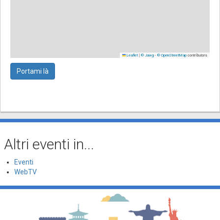
|
-
contributors
Leaflet
© Jawg
© OpenStreetMap
Portami là
Altri eventi in...
Eventi
WebTV