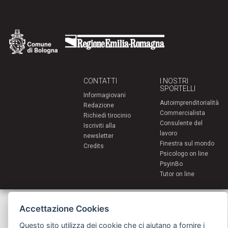
CONTATTI
I NOSTRI
SPORTELLI
Informagiovani
Autoimprenditorialità
Redazione
Commercialista
Richiedi tirocinio
Consulente del
Iscriviti alla
lavoro
newsletter
Finestra sul mondo
Credits
Psicologo on line
PsyinBo
Tutor on line
Servizi per i giovani - Scambi e soggiorni all'estero
Accettazione Cookies
Comune di Bologna | Piazza Maggiore 6 - 40124 Bologna
giovani@comune.bologna.it
Questo sito utilizza dei cookie che ci aiutano a fornire i