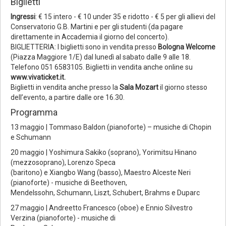
Biglietti
Ingressi
: € 15 intero - € 10 under 35 e ridotto - € 5 per gli allievi del
Conservatorio G.B. Martini e per gli studenti (da pagare
direttamente in Accademia il giorno del concerto).
BIGLIETTERIA: I biglietti sono in vendita presso
Bologna Welcome
(Piazza Maggiore 1/E) dal lunedì al sabato dalle 9 alle 18.
Telefono 051 6583105. Biglietti in vendita anche online su
www.vivaticket.it.
Biglietti in vendita anche presso la
Sala Mozart
il giorno stesso
dell’evento, a partire dalle ore 16.30.
Programma
13 maggio | Tommaso Baldon (pianoforte) – musiche di Chopin
e Schumann
20 maggio | Yoshimura Sakiko (soprano), Yorimitsu Hinano
(mezzosoprano), Lorenzo Speca
(baritono) e Xiangbo Wang (basso), Maestro Alceste Neri
(pianoforte) - musiche di Beethoven,
Mendelssohn, Schumann, Liszt, Schubert, Brahms e Duparc
27 maggio | Andreetto Francesco (oboe) e Ennio Silvestro
Verzina (pianoforte) - musiche di