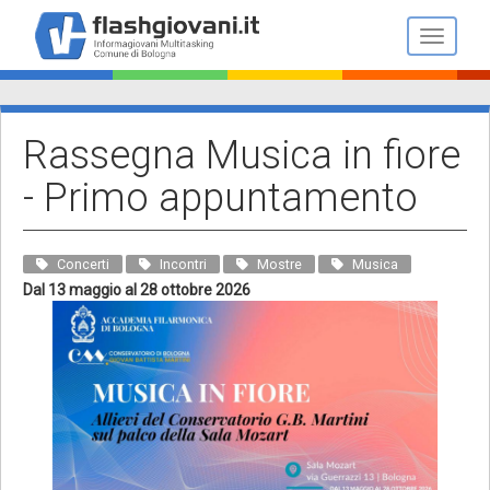
Salta
al
Toggle n
contenuto
principale
Rassegna Musica in fiore
- Primo appuntamento
Concerti
Incontri
Mostre
Musica
Dal 13 maggio al 28 ottobre 2026