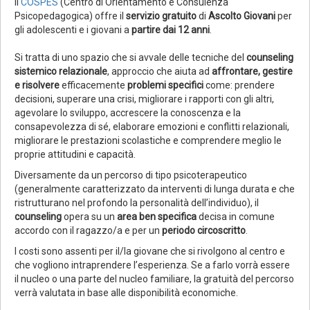
Il
COSPES
(Centro di Orientamento e Consulenza
Psicopedagogica) offre il
servizio gratuito
di
Ascolto Giovani
per
gli adolescenti e i giovani a
partire dai 12 anni
.
Si tratta di uno spazio che si avvale delle tecniche del
counseling
sistemico relazionale
, approccio che aiuta ad
affrontare, gestire
e risolvere
efficacemente
problemi specifici
come: prendere
decisioni, superare una crisi, migliorare i rapporti con gli altri,
agevolare lo sviluppo, accrescere la conoscenza e la
consapevolezza di sé, elaborare emozioni e conflitti relazionali,
migliorare le prestazioni scolastiche e comprendere meglio le
proprie attitudini e capacità.
Diversamente da un percorso di tipo psicoterapeutico
(generalmente caratterizzato da interventi di lunga durata e che
ristrutturano nel profondo la personalità dell’individuo), il
counseling
opera su un
area ben specifica
decisa in comune
accordo con il ragazzo/a e per un
periodo circoscritto
.
I costi sono assenti per il/la giovane che si rivolgono al centro e
che vogliono intraprendere l’esperienza. Se a farlo vorrà essere
il nucleo o una parte del nucleo familiare, la gratuità del percorso
verrà valutata in base alle disponibilità economiche.