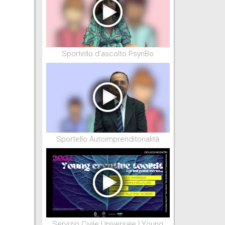
Sportello d'ascolto PsynBo
Sportello Autoimprenditorialità
Servizio Civile Universale | Young