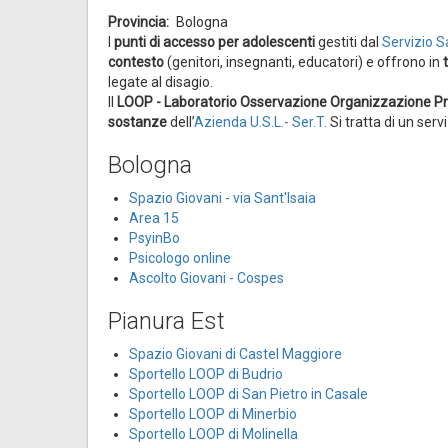
Provincia
Bologna
I
punti di accesso per adolescenti
gestiti dal
Servizio S
contesto
(genitori, insegnanti, educatori) e offrono in
legate al disagio.
Il
LOOP - Laboratorio Osservazione Organizzazione P
sostanze
dell’
Azienda U.S.L.- Ser.T.
Si tratta di un serv
Bologna
Spazio Giovani - via Sant'Isaia
Area 15
PsyinBo
Psicologo online
Ascolto Giovani - Cospes
Pianura Est
Spazio Giovani di Castel Maggiore
Sportello LOOP di Budrio
Sportello LOOP di San Pietro in Casale
Sportello LOOP di Minerbio
Sportello LOOP di Molinella