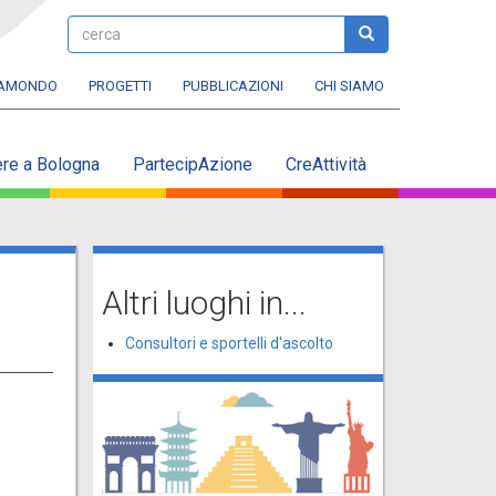
cerca
cerca
RAMONDO
PROGETTI
PUBBLICAZIONI
CHI SIAMO
ere a Bologna
PartecipAzione
CreAttività
Altri luoghi in...
Consultori e sportelli d'ascolto