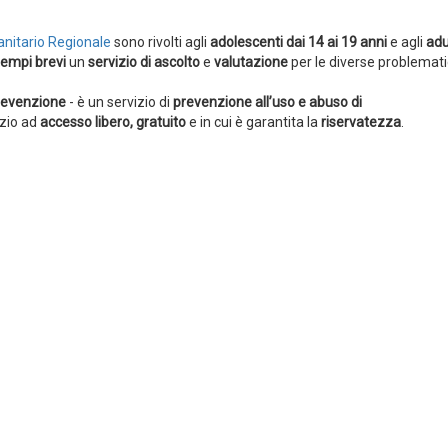
anitario Regionale
sono rivolti agli
adolescenti dai 14 ai 19 anni
e agli
adu
tempi brevi
un
servizio di ascolto
e
valutazione
per le diverse problemat
revenzione
- è un servizio di
prevenzione all’uso e abuso di
izio ad
accesso libero, gratuito
e in cui è garantita la
riservatezza
.