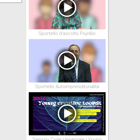
Sportello d'ascolto PsynBo
Sportello Autoimprenditorialità
Servizio Civile Universale | Young