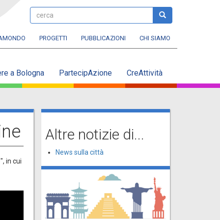
cerca
cerca
RAMONDO
PROGETTI
PUBBLICAZIONI
CHI SIAMO
ere a Bologna
PartecipAzione
CreAttività
ine
Altre notizie di...
News sulla città
, in cui