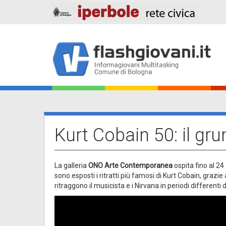
Salta
al
contenuto
principale
Main
navigation
Kurt Cobain 50: il gru
La galleria
ONO Arte Contemporanea
ospita fino al 24
sono esposti i ritratti più famosi di Kurt Cobain, grazie a
ritraggono il musicista e i Nirvana in periodi differenti d