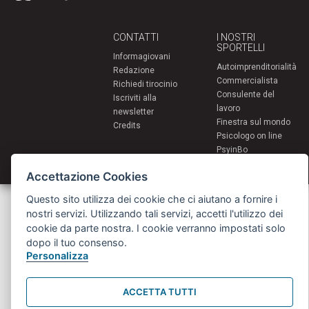
CONTATTI
I NOSTRI
SPORTELLI
Informagiovani
Autoimprenditorialità
Redazione
Commercialista
Richiedi tirocinio
Consulente del
Iscriviti alla
lavoro
newsletter
Finestra sul mondo
Credits
Psicologo on line
PsyinBo
Tutor on line
Accettazione Cookies
Questo sito utilizza dei cookie che ci aiutano a fornire i
Servizi per i giovani - Scambi e soggiorni all'estero
Comune di Bologna | Piazza Maggiore 6 - 40124 Bologna
nostri servizi. Utilizzando tali servizi, accetti l'utilizzo dei
giovani@comune.bologna.it
cookie da parte nostra. I cookie verranno impostati solo
dopo il tuo consenso.
Personalizza
ACCETTA TUTTI