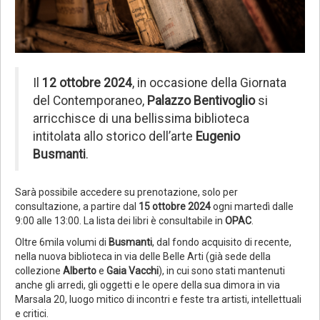
Il
12 ottobre 2024
, in occasione della Giornata
del Contemporaneo,
Palazzo Bentivoglio
si
arricchisce di una bellissima biblioteca
intitolata allo storico dell’arte
Eugenio
Busmanti
.
Sarà possibile accedere su prenotazione, solo per
consultazione, a partire dal
15 ottobre 2024
ogni martedì dalle
9:00 alle 13:00. La lista dei libri è consultabile in
OPAC
.
Oltre 6mila volumi di
Busmanti
, dal fondo acquisito di recente,
nella nuova biblioteca in via delle Belle Arti (già sede della
collezione
Alberto
e
Gaia Vacchi
), in cui sono stati mantenuti
anche gli arredi, gli oggetti e le opere della sua dimora in via
Marsala 20, luogo mitico di incontri e feste tra artisti, intellettuali
e critici.