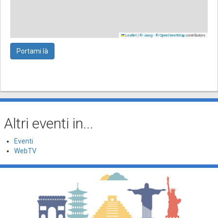
|
-
contributors
Leaflet
© Jawg
© OpenStreetMap
Portami là
Altri eventi in...
Eventi
WebTV