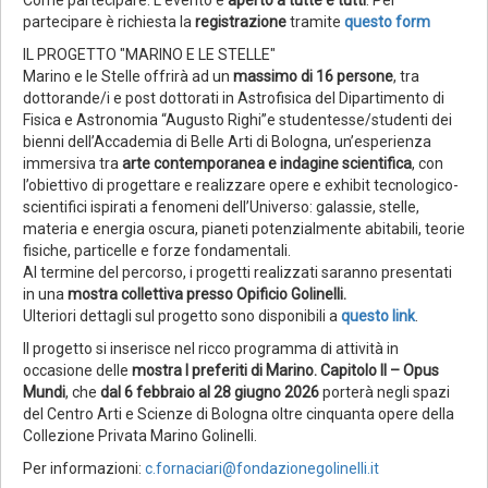
partecipare è richiesta la
registrazione
tramite
questo form
IL PROGETTO "MARINO E LE STELLE"
Marino e le Stelle offrirà ad un
massimo di 16 persone
, tra
dottorande/i e post dottorati in Astrofisica del Dipartimento di
Fisica e Astronomia “Augusto Righi”e studentesse/studenti dei
bienni dell’Accademia di Belle Arti di Bologna, un’esperienza
immersiva tra
arte contemporanea e indagine scientifica
, con
l’obiettivo di progettare e realizzare opere e exhibit tecnologico-
scientifici ispirati a fenomeni dell’Universo: galassie, stelle,
materia e energia oscura, pianeti potenzialmente abitabili, teorie
fisiche, particelle e forze fondamentali.
Al termine del percorso, i progetti realizzati saranno presentati
in una
mostra collettiva presso Opificio Golinelli.
Ulteriori dettagli sul progetto sono disponibili a
questo link
.
Il progetto si inserisce nel ricco programma di attività in
occasione delle
mostra I preferiti di Marino. Capitolo II – Opus
Mundi
, che
dal 6 febbraio al 28 giugno 2026
porterà negli spazi
del Centro Arti e Scienze di Bologna oltre cinquanta opere della
Collezione Privata Marino Golinelli.
Per informazioni:
c.fornaciari@fondazionegolinelli.it