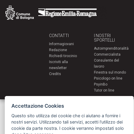
CONTATTI
I NOSTRI
SPORTELLI
Informagiovani
Autoimprenditorialità
Redazione
Commercialista
Richiedi tirocinio
Consulente del
Iscriviti alla
lavoro
newsletter
Finestra sul mondo
Credits
Psicologo on line
PsyinBo
Tutor on line
Accettazione Cookies
Servizi per i giovani - Scambi e soggiorni all'estero
Comune di Bologna | Piazza Maggiore 6 - 40124 Bologna
giovani@comune.bologna.it
Questo sito utilizza dei cookie che ci aiutano a fornire i
nostri servizi. Utilizzando tali servizi, accetti l'utilizzo dei
cookie da parte nostra. I cookie verranno impostati solo