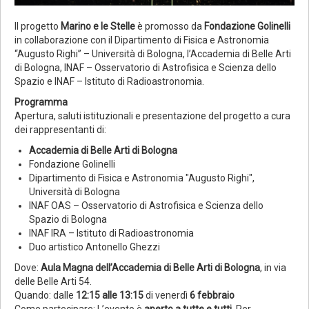
Il progetto
Marino e le Stelle
è promosso da
Fondazione Golinelli
in collaborazione con il Dipartimento di Fisica e Astronomia
“Augusto Righi” – Università di Bologna, l’Accademia di Belle Arti
di Bologna, INAF – Osservatorio di Astrofisica e Scienza dello
Spazio e INAF – Istituto di Radioastronomia.
Programma
Apertura, saluti istituzionali e presentazione del progetto a cura
dei rappresentanti di:
Accademia di Belle Arti di Bologna
Fondazione Golinelli
Dipartimento di Fisica e Astronomia "Augusto Righi",
Università di Bologna
INAF OAS – Osservatorio di Astrofisica e Scienza dello
Spazio di Bologna
INAF IRA – Istituto di Radioastronomia
Duo artistico Antonello Ghezzi
Dove:
Aula Magna dell’Accademia di Belle Arti di Bologna
, in via
delle Belle Arti 54.
Quando: dalle
12:15 alle 13:15
di venerdì
6 febbraio
Come partecipare: L’evento è
aperto a tutte e tutti
. Per