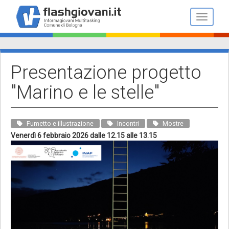
Salta
al
Toggle n
contenuto
principale
Presentazione progetto
"Marino e le stelle"
Fumetto e illustrazione
Incontri
Mostre
Venerdì 6 febbraio 2026 dalle 12.15 alle 13.15